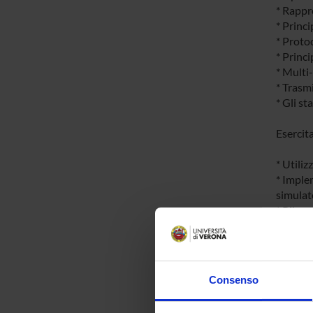
* Rappr
* Princi
* Protoc
* Princi
* Multi
* Trasm
* Gli s
Esercit
* Utiliz
* Imple
simulat
* Rileva
paramet
* Applic
* Esempi
* Instal
Consenso
Prerequ