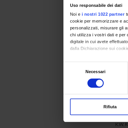
Uso responsabile dei dati
Per aff
Operativ
Noi e
i nostri 1022 partner
t
cookie per memorizzare e acce
TESTI D
personalizzati, misurare gli an
chi utilizza i vostri dati e pe
Autor
digitale in cui avete effettua
Jerry 
dalla Dichiarazione sui cookie
Gibson
al.
Con il tuo consenso, vorrem
Selezione
raccogliere informazi
Necessari
del
Dougl
Identificare il tuo di
consenso
Come
digitali).
Approfondisci come vengono el
modificare o ritirare il tuo 
Andre
Tanen
Rifiuta
Utilizziamo i cookie per perso
J.F. Ku
nostro traffico. Condividiamo 
K.W. R
di analisi dei dati web, pubbl