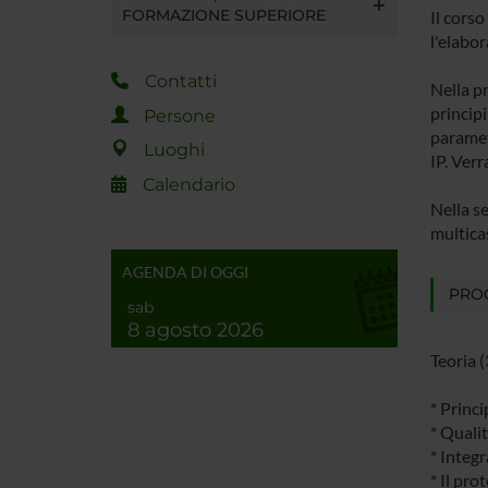
FORMAZIONE SUPERIORE
Il cors
l'elabor
Contatti
Nella pr
principi
Persone
parametr
Luoghi
IP. Verr
Calendario
Nella se
multicas
AGENDA DI OGGI
PRO
sab
8 agosto 2026
Teoria (
* Princi
* Quali
* Integr
* Il pr