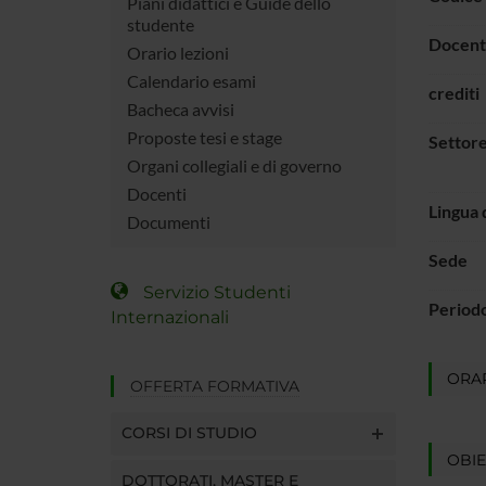
Piani didattici e Guide dello
studente
Docent
Orario lezioni
Calendario esami
crediti
Bacheca avvisi
Proposte tesi e stage
Settore
Organi collegiali e di governo
Docenti
Lingua 
Documenti
Sede
Servizio Studenti
Period
Internazionali
ORAR
OFFERTA FORMATIVA
CORSI DI STUDIO
OBIE
DOTTORATI, MASTER E