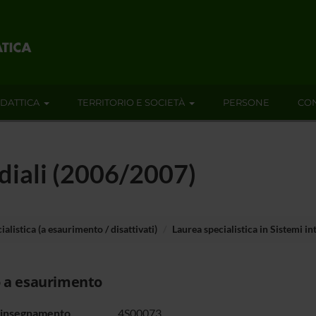
IDATTICA
TERRITORIO E SOCIETÀ
PERSONE
CON
diali (2006/2007)
ialistica (a esaurimento / disattivati)
Laurea specialistica in Sistemi in
 a esaurimento
 insegnamento
4S00073