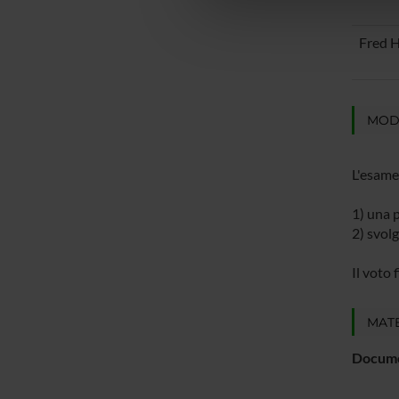
che hanno raccolto dal tuo uti
Fred H
MODA
L'esame 
1) una p
2) svol
Il voto 
MATE
Docume