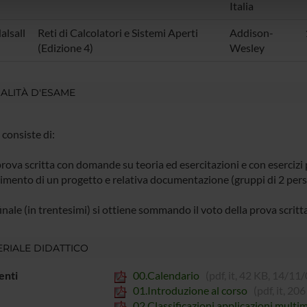
Italia
lizzo dei loro servizi.
alsall
Reti di Calcolatori e Sistemi Aperti
Addison-
(Edizione 4)
Wesley
LITÀ D'ESAME
consiste di:
rova scritta con domande su teoria ed esercitazioni e con esercizi 
gimento di un progetto e relativa documentazione (gruppi di 2 per
finale (in trentesimi) si ottiene sommando il voto della prova scrit
RIALE DIDATTICO
nti
00.Calendario
(pdf, it, 42 KB, 14/11
01.Introduzione al corso
(pdf, it, 2
02.Classificazioni applicazioni multim