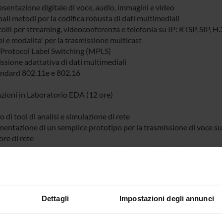
esentazione digitale di voce, audio, immagini e video
pali metodi per la codifica robusta di dati multimediali
olli per streaming, videoconferenza e telefonia su IP: RTSP, SIP, H
pi e modalita' per la trasmissione multicast
-Protocol Label Switching (MPLS)
issione adattativa di dati multimediali
tandard 802.11e e 802.16
azioni in Laboratorio EDA (12 ore)
zo di tool di analisi e simulazione di rete
mentazione di un semplice prototipo per la trasmissione di voce su 
ore di rete
zione sperimentale dei parametri di Qualita' del Servizio e valutazion
ri
azione di tecniche avanzate di progettazione di rete e verifica sper
 di codifica/trasmissione robusta di dati multimediali e verifica sp
lazione e configurazione di un centralino VoIP
Dettagli
Impostazioni degli annunci
isiti