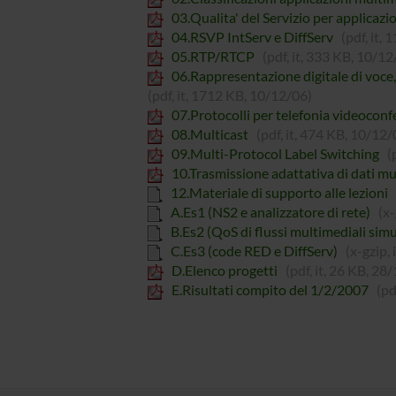
03.Qualita' del Servizio per applicazi
04.RSVP IntServ e DiffServ
(pdf, it,
05.RTP/RTCP
(pdf, it, 333 KB, 10/12
06.Rappresentazione digitale di voce,
(pdf, it, 1712 KB, 10/12/06)
07.Protocolli per telefonia videocon
08.Multicast
(pdf, it, 474 KB, 10/12/
09.Multi-Protocol Label Switching
(
10.Trasmissione adattativa di dati mu
12.Materiale di supporto alle lezioni
A.Es1 (NS2 e analizzatore di rete)
(x-
B.Es2 (QoS di flussi multimediali simu
C.Es3 (code RED e DiffServ)
(x-gzip,
D.Elenco progetti
(pdf, it, 26 KB, 28
E.Risultati compito del 1/2/2007
(pd