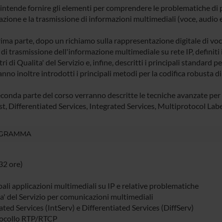
o intende fornire gli elementi per comprendere le problematiche di 
azione e la trasmissione di informazioni multimediali (voce, audio e
ima parte, dopo un richiamo sulla rappresentazione digitale di voce
 di trasmissione dell'informazione multimediale su rete IP, definiti i
i di Qualita' del Servizio e, infine, descritti i principali standard 
anno inoltre introdotti i principali metodi per la codifica robusta di
conda parte del corso verranno descritte le tecniche avanzate per i
t, Differentiated Services, Integrated Services, Multiprotocol Labe
GRAMMA
32 ore)
pali applicazioni multimediali su IP e relative problematiche
ta' del Servizio per comunicazioni multimediali
ated Services (IntServ) e Differentiated Services (DiffServ)
otocollo RTP/RTCP