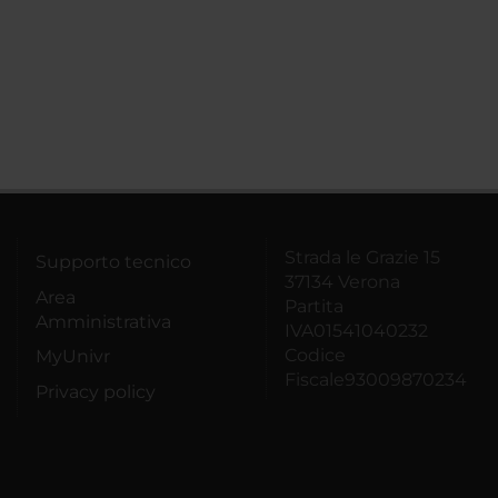
Strada le Grazie 15
Supporto tecnico
37134 Verona
Area
Partita
Amministrativa
IVA01541040232
Codice
MyUnivr
Fiscale93009870234
Privacy policy