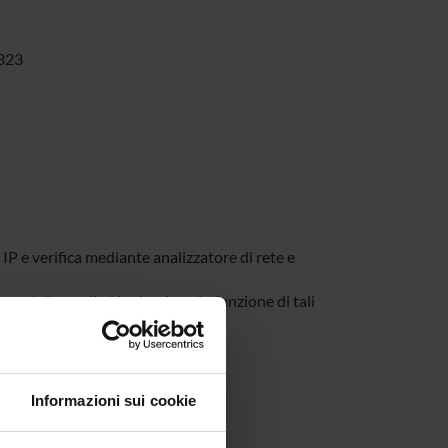
.323
IP e verifica mediante analizzatore di rete e
e della qualita' in ricezione in funzione di tali
imentale dei loro effetti
erimentale dei loro effetti
Informazioni sui cookie