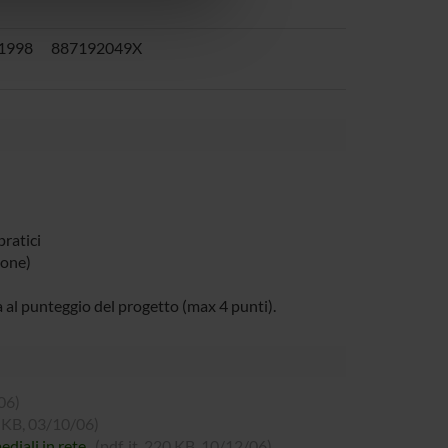
1998
887192049X
pratici
sone)
ta al punteggio del progetto (max 4 punti).
/06)
06 KB, 03/10/06)
ediali in rete
(pdf, it, 220 KB, 10/12/06)