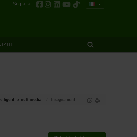
Segui su
TATTI
telligenti e multimediali
Insegnamenti