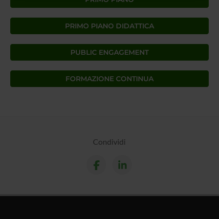
raccolto dal tuo utilizzo dei loro servizi.
PRIMO PIANO DIDATTICA
PUBLIC ENGAGEMENT
FORMAZIONE CONTINUA
Condividi