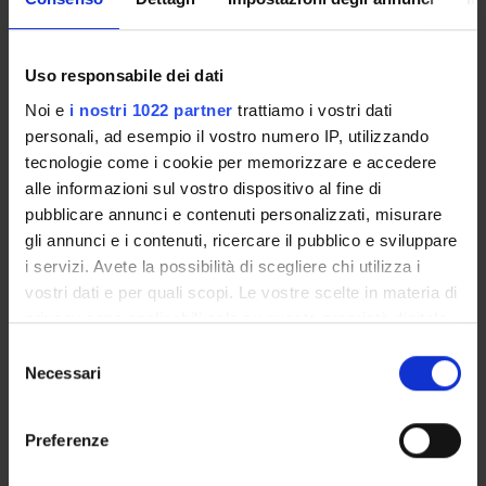
Uso responsabile dei dati
Noi e
i nostri 1022 partner
trattiamo i vostri dati
ERASMUS
COMPUTER SCIENCE
PARK
personali, ad esempio il vostro numero IP, utilizzando
tecnologie come i cookie per memorizzare e accedere
alle informazioni sul vostro dispositivo al fine di
pubblicare annunci e contenuti personalizzati, misurare
gli annunci e i contenuti, ricercare il pubblico e sviluppare
MUSEO
ECDL TEST CENTER
DELL'INFORMATICA
i servizi. Avete la possibilità di scegliere chi utilizza i
vostri dati e per quali scopi. Le vostre scelte in materia di
privacy sono applicabili solo su questa proprietà digitale
in cui avete effettuato le vostre scelte. È possibile
Selezione
modificare o revocare il proprio consenso in qualsiasi
Necessari
del
momento dalla Dichiarazione sui cookie o facendo clic
consenso
sull'icona di attivazione della privacy.
Preferenze
Con il tuo consenso, vorremmo anche:
PRIMO PIANO