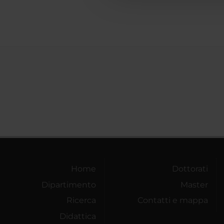
Home
Dottorati
Dipartimento
Master
Ricerca
Contatti e mappa
Didattica