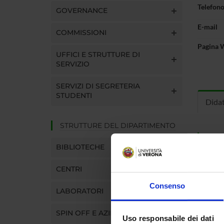
Telefon
GOVERNANCE
E-mail
COMMISSIONI
Pagina 
UFFICI E STRUTTURE DI
SERVIZIO
SERVIZI DI SEGRETERIA
STUDENTI
Dida
STRUTTURE DEL DIPARTIMENTO
INS
BIBLIOTECHE
Insegna
Clicca s
CENTRI
Consenso
LABORATORI
SPIN OFF E AZIENDE
CORS
Uso responsabile dei dati