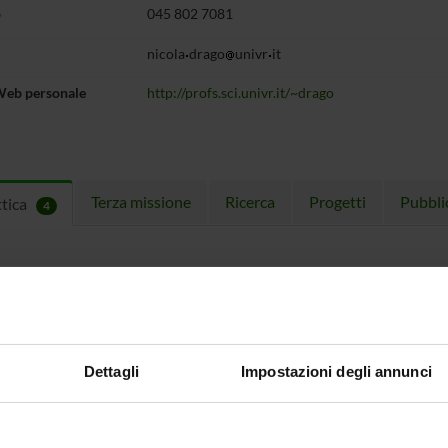
o
045 802 7081
nicola
drago
univr
it
Web personale
http://profs.sci.univr.it/~drago
Terza missione
Ricerca
Progetti
Pubbli
ttica
4
EGNAMENTI
menti attivi nel periodo selezionato:
4
.
ull'insegnamento per vedere orari e dettagli del corso.
Dettagli
Impostazioni degli annunci
O
NOME
CREDITI