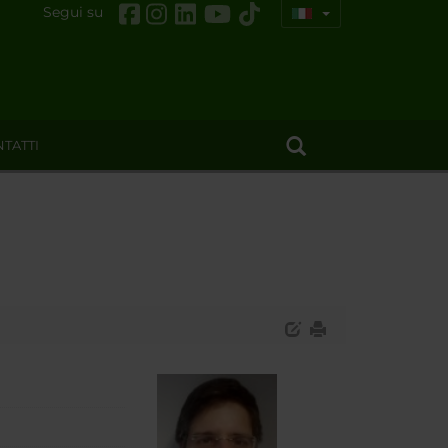
Segui su
TATTI