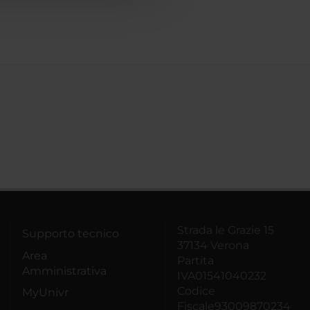
Strada le Grazie 15
Supporto tecnico
37134 Verona
Area
Partita
Amministrativa
IVA01541040232
Codice
MyUnivr
Fiscale93009870234