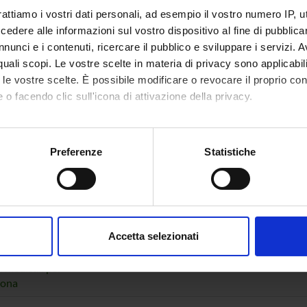
TOTALI
rattiamo i vostri dati personali, ad esempio il vostro numero IP, 
dere alle informazioni sul vostro dispositivo al fine di pubblica
 in
Elementi di architettura e sistemi
12
nunci e i contenuti, ricercare il pubblico e sviluppare i servizi. A
atica
operativi (2025/2026)
r quali scopi. Le vostre scelte in materia di privacy sono applicabi
to le vostre scelte. È possibile modificare o revocare il proprio 
 o facendo clic sull'icona di attivazione della privacy.
mo anche:
oni sulla tua posizione geografica, con un'approssimazione di qu
Preferenze
Statistiche
spositivo, scansionandolo attivamente alla ricerca di caratteristich
aborati i tuoi dati personali e imposta le tue preferenze nella
s
consenso in qualsiasi momento dalla Dichiarazione sui cookie.
Accetta selezionati
 interateneo
Sicurezza e privacy (2025/2026)
6
nalizzare contenuti ed annunci, per fornire funzionalità dei socia
egneria dei
inoltre informazioni sul modo in cui utilizzi il nostro sito con i n
i medicali per
sona
icità e social media, i quali potrebbero combinarle con altre inform
lizzo dei loro servizi.