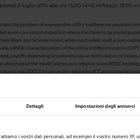
ovedì 3 luglio 2014 alle ore 15.00 14:45 rinfresco; 15:00 in
ider the problem of exponential utility indifference valuation u
ed assets are uncorrelated but where the claim to be priced possib
riate Black and Scholes model, while nontraded asset prices evol
de a BSDE characterization of the utility indifference price (UIP) 
ed, payoffs depending simultaneously on both classes of assets. 
n structure of the model allows us to employ some BSDE techniques
 due to Ma (2002)) to prove the regularity of Z and to characteri
 as a viscosity solution of a suitable PDE with continuous space de
ied essentially as the delta hedging strategy corresponding to the 
, we also obtain asymptotic expansions for prices and hedging stra
 our results are applied to pricing and hedging power derivatives i
Dettagli
Impostazioni degli annunci
rattiamo i vostri dati personali, ad esempio il vostro numero IP, 