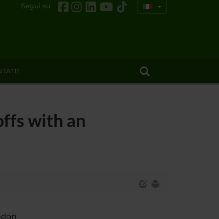
Segui su
TATTI
offs with an
ndon