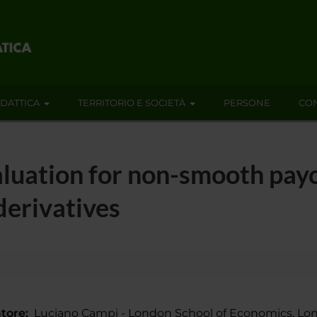
IDATTICA
TERRITORIO E SOCIETÀ
PERSONE
CON
valuation for non-smooth pay
derivatives
tore:
Luciano Campi - London School of Economics, Lo