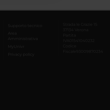
Strada le Grazie 15
Supporto tecnico
37134 Verona
Area
Partita
Amministrativa
IVA01541040232
Codice
MyUnivr
Fiscale93009870234
Privacy policy