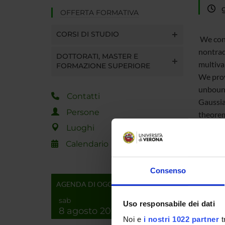
gi
OFFERTA FORMATIVA
CORSI DI STUDIO
We cons
nontrad
DOTTORATI, MASTER E
multiva
FORMAZIONE SUPERIORE
We provi
unbound
Contatti
Gaussia
Persone
theorem
payoffs
Luoghi
identif
Calendario
general
Finally,
Consenso
AGENDA DI OGGI
sab
Uso responsabile dei dati
8 agosto 2026
Noi e
i nostri 1022 partner
t