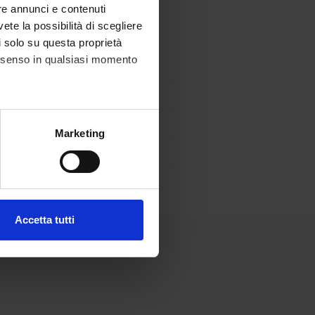
re annunci e contenuti
vete la possibilità di scegliere
li solo su questa proprietà
consenso in qualsiasi momento
alche metro,
Marketing
e specifiche (impronte
ezione dettagli
. Puoi
Accetta tutti
l media e per analizzare il
ostri partner che si occupano
azioni che hai fornito loro o