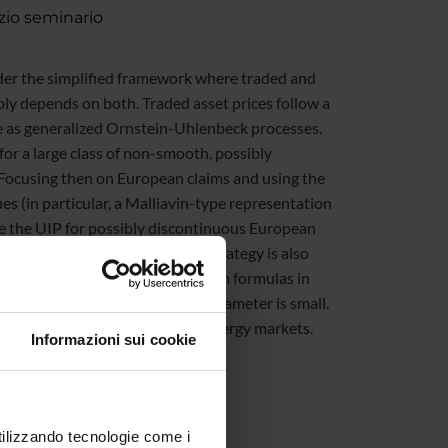
izio seminario
nder the simplified framework where traded and
ly depends on both. Traded asset prices follow a
ve as generalized Ornstein-Uhlenbeck processes.
for a large class of non-smooth, possibly
Focusing then on European claims and using the
 (in particular, a Malliavin-type representation
ze the UIP for possibly discontinuous European
rivatives. The optimal hedging strategy is also
UIP. Since there are no closed-form formulas in
tegies when the risk aversion parameter is small.
n various structural models for energy markets.
Informazioni sui cookie
utilizzando tecnologie come i