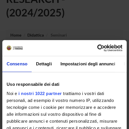
(2024/2025)
Home
Didattica
Seminari
Non è stato trovato alcun seminario relativo
all'insegnamento STUDY DESIGN IN OBSERVATIONAL
Consenso
Dettagli
Impostazioni degli annunci
In
AND EXPERIMENTAL RESEARCH.
Uso responsabile dei dati
OFFERTA FORMATIVA
Noi e
i nostri 1022 partner
trattiamo i vostri dati
personali, ad esempio il vostro numero IP, utilizzando
CORSI DI STUDIO
tecnologie come i cookie per memorizzare e accedere
alle informazioni sul vostro dispositivo al fine di
DOTTORATI, MASTER E FORMAZIONE SUPERIORE
pubblicare annunci e contenuti personalizzati, misurare
gli annunci e i contenuti, ricercare il pubblico e sviluppare