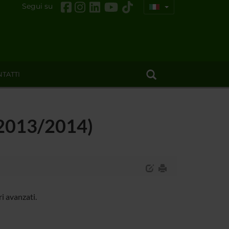
Segui su
TATTI
 (2013/2014)
i avanzati.