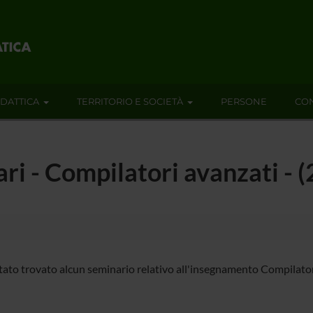
IDATTICA
TERRITORIO E SOCIETÀ
PERSONE
CON
nari - Compilatori avanzati -
tato trovato alcun seminario relativo all'insegnamento Compilator