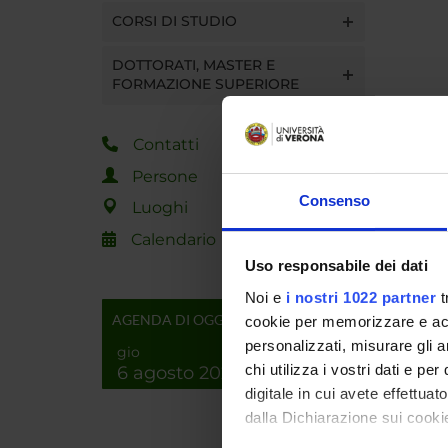
CORSI DI STUDIO
DOTTORATI, MASTER E
FORMAZIONE SUPERIORE
Contatti
Persone
Consenso
Luoghi
Calendario
Uso responsabile dei dati
Noi e
i nostri 1022 partner
t
AGENDA DI OGGI
cookie per memorizzare e acce
personalizzati, misurare gli an
gio
chi utilizza i vostri dati e pe
6 agosto 2026
digitale in cui avete effettua
dalla Dichiarazione sui cookie