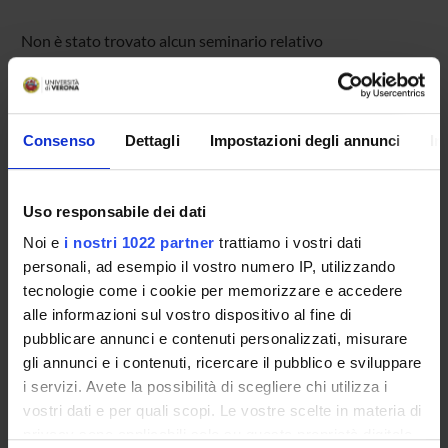
Non è stato trovato alcun seminario relativo
all'insegnamento Progettazione di sistemi embedded.
Consenso
Dettagli
Impostazioni degli annunci
In
OFFERTA FORMATIVA
CORSI DI STUDIO
Uso responsabile dei dati
DOTTORATI, MASTER E FORMAZIONE SUPERIORE
Noi e
i nostri 1022 partner
trattiamo i vostri dati
personali, ad esempio il vostro numero IP, utilizzando
Contatti
tecnologie come i cookie per memorizzare e accedere
alle informazioni sul vostro dispositivo al fine di
Persone
pubblicare annunci e contenuti personalizzati, misurare
Luoghi
gli annunci e i contenuti, ricercare il pubblico e sviluppare
Calendario
i servizi. Avete la possibilità di scegliere chi utilizza i
vostri dati e per quali scopi. Le vostre scelte in materia di
privacy sono applicabili solo su questa proprietà digitale