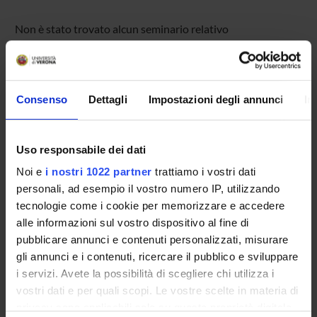
Non è stato trovato alcun seminario relativo
all'insegnamento Sistemi informativi geografici.
Consenso
Dettagli
Impostazioni degli annunci
In
OFFERTA FORMATIVA
CORSI DI STUDIO
Uso responsabile dei dati
DOTTORATI, MASTER E FORMAZIONE SUPERIORE
Noi e
i nostri 1022 partner
trattiamo i vostri dati
personali, ad esempio il vostro numero IP, utilizzando
Contatti
tecnologie come i cookie per memorizzare e accedere
alle informazioni sul vostro dispositivo al fine di
Persone
pubblicare annunci e contenuti personalizzati, misurare
Luoghi
gli annunci e i contenuti, ricercare il pubblico e sviluppare
Calendario
i servizi. Avete la possibilità di scegliere chi utilizza i
vostri dati e per quali scopi. Le vostre scelte in materia di
privacy sono applicabili solo su questa proprietà digitale