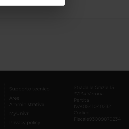
ostri partner che si occupano
azioni che hai fornito loro o
Strada le Grazie 15
Supporto tecnico
37134 Verona
Area
Partita
Amministrativa
IVA01541040232
Codice
MyUnivr
Fiscale93009870234
Privacy policy