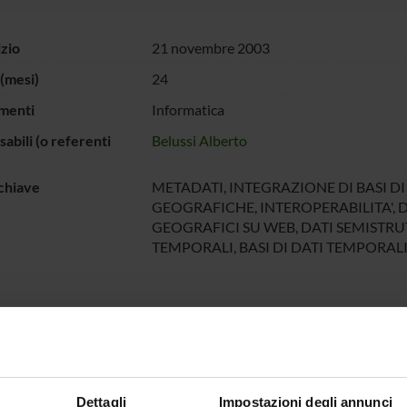
izio
21 novembre 2003
(mesi)
24
menti
Informatica
abili (o referenti
Belussi Alberto
chiave
METADATI, INTEGRAZIONE DI BASI DI
GEOGRAFICHE, INTEROPERABILITA', D
GEOGRAFICI SU WEB, DATI SEMISTRU
TEMPORALI, BASI DI DATI TEMPORAL
tà di ricerca dell'unità dell'Università di Verona in questo progetto
DATA: questo primo punto riguarderà la definizione di modelli per 
zione di metadati nelle basi di dati geografiche eterogenee, multir
ne verso la gestione dell'accesso ai dati geografici via Web.
Dettagli
Impostazioni degli annunci