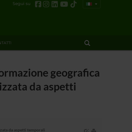
Segui su
TATTI
formazione geografica
izzata da aspetti
zata da aspetti temporali