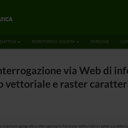
IDATTICA
TERRITORIO E SOCIETÀ
PERSONE
CON
nterrogazione via Web di in
vettoriale e raster caratter
rmazione geografica eterogenea in formato vettoriale e raster caratteriz