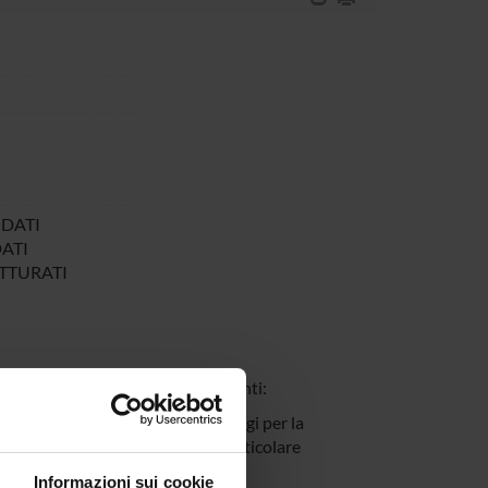
 DATI
ATI
TTURATI
I
 è strutturata nei seguenti due punti:
la rappresentazione e di linguaggi per la
isoluzione e multilivello, con particolare
Informazioni sui cookie