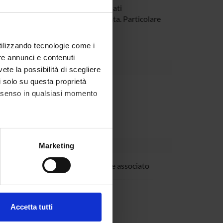
ranno definiti modelli dei dati
e venga esplicitamente considerata. Particolare
 geografiche.
utilizzando tecnologie come i
re annunci e contenuti
vete la possibilità di scegliere
li solo su questa proprietà
Dipartimento
consenso in qualsiasi momento
alche metro,
Marketing
e specifiche (impronte
 Posenato
Professore associato
ezione dettagli
. Puoi
Rossato
Accetta tutti
l media e per analizzare il