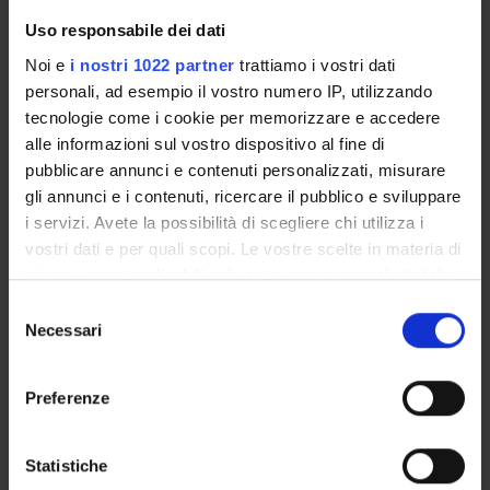
Finanziamento:
assegnato e gestito dal Dipartimento
Uso responsabile dei dati
Noi e
i nostri 1022 partner
trattiamo i vostri dati
personali, ad esempio il vostro numero IP, utilizzando
PARTECIPANTI AL PROGETTO
tecnologie come i cookie per memorizzare e accedere
alle informazioni sul vostro dispositivo al fine di
Luca Di Persio
Professore associato
pubblicare annunci e contenuti personalizzati, misurare
gli annunci e i contenuti, ricercare il pubblico e sviluppare
i servizi. Avete la possibilità di scegliere chi utilizza i
vostri dati e per quali scopi. Le vostre scelte in materia di
AREE DI RICERCA COINVOLTE DAL PROGETTO
privacy sono applicabili solo su questa proprietà digitale
Metodi e modelli matematici
in cui avete effettuato le vostre scelte. È possibile
Selezione
Stochastic analysis
modificare o revocare il proprio consenso in qualsiasi
Necessari
del
momento dalla Dichiarazione sui cookie o facendo clic
consenso
sull'icona di attivazione della privacy.
Preferenze
Con il tuo consenso, vorremmo anche:
ATTIVITÀ
raccogliere informazioni sulla tua posizione
Statistiche
geografica, con un'approssimazione di qualche