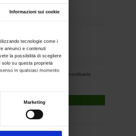
Informazioni sui cookie
Dipartimento
utilizzando tecnologie come i
re annunci e contenuti
vete la possibilità di scegliere
li solo su questa proprietà
consenso in qualsiasi momento
Castellani
Professore ordinario
alche metro,
Marketing
e specifiche (impronte
ezione dettagli
. Puoi