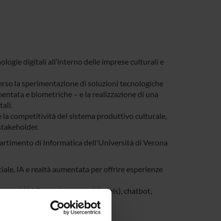
logie digitali all’interno delle imprese culturali e
averso la sperimentazione di soluzioni tecnologiche
umentata e biometriche – e la realizzazione di una
ali.
e la competitività del sistema produttivo culturale,
stakeholder.
partimento di Informatica dell'Università di Verona
ale, IA e realtà aumentata per offrire esperienze
o, con LLM (Large Language Models), chatbot,
ata