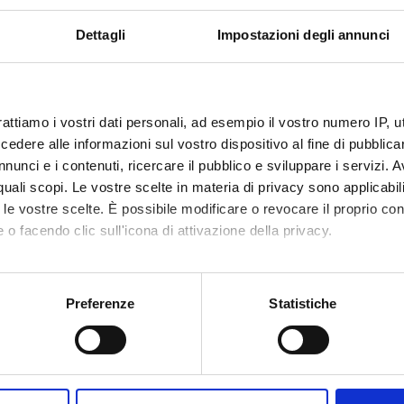
Dettagli
Impostazioni degli annunci
 FINANZIATORI:
e del Veneto
Finanziamento:
assegnato e gestito dal 
rattiamo i vostri dati personali, ad esempio il vostro numero IP, 
dere alle informazioni sul vostro dispositivo al fine di pubblica
nunci e i contenuti, ricercare il pubblico e sviluppare i servizi. A
ECIPANTI AL PROGETTO
r quali scopi. Le vostre scelte in materia di privacy sono applicabi
to le vostre scelte. È possibile modificare o revocare il proprio 
 Belussi
Professore associato
Umberto 
 o facendo clic sull'icona di attivazione della privacy.
mo anche:
DI RICERCA COINVOLTE DAL PROGETTO
oni sulla tua posizione geografica, con un'approssimazione di qu
Preferenze
Statistiche
spositivo, scansionandolo attivamente alla ricerca di caratteristich
genza Artificiale
ial intelligence
aborati i tuoi dati personali e imposta le tue preferenze nella
s
genza Artificiale
consenso in qualsiasi momento dalla Dichiarazione sui cookie.