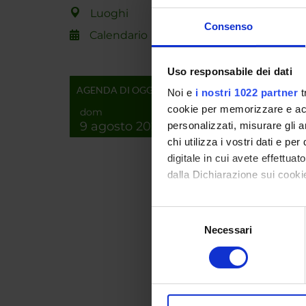
Luoghi
Consenso
Calendario
ENTI
Uso responsabile dei dati
Region
AGENDA DI OGGI
Noi e
i nostri 1022 partner
t
cookie per memorizzare e acce
dom
9 agosto 2026
personalizzati, misurare gli an
PART
chi utilizza i vostri dati e pe
digitale in cui avete effettua
Alberto
dalla Dichiarazione sui cookie
Con il tuo consenso, vorrem
Selezione
AREE 
raccogliere informazi
Necessari
del
Identificare il tuo di
consenso
Intelli
digitali).
Artific
Approfondisci come vengono el
Intelli
modificare o ritirare il tuo 