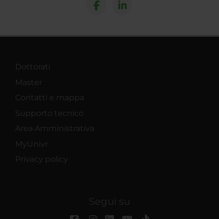
Dottorati
Master
Contatti e mappa
Supporto tecnico
Area Amministrativa
MyUnivr
Privacy policy
Segui su