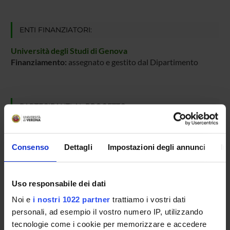
ENTI FINANZIATORI:
Università degli Studi di Genova
Finanziamento:
assegnato e gestito dal Dipartimento
PARTECIPANTI AL PROGETTO
Damiano Carra
Professore ordinario
Consenso
Dettagli
Impostazioni degli annunci
In
Ferdinando Cicalese
Professore ordinario
Uso responsabile dei dati
Matteo Cristani
Professore associato
Noi e
i nostri 1022 partner
trattiamo i vostri dati
personali, ad esempio il vostro numero IP, utilizzando
Giuditta Franco
Professore associato
tecnologie come i cookie per memorizzare e accedere