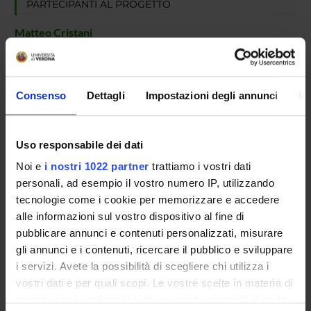
PARTECIPANTI AL PROGETTO
Matteo Cristani
Professore associato
Consenso
Dettagli
Impostazioni degli annunci
In
AREE DI RICERCA COINVOLTE DAL PROGETTO
Intelligenza Artificiale
Artificial intelligence
Uso responsabile dei dati
Noi e
i nostri 1022 partner
trattiamo i vostri dati
personali, ad esempio il vostro numero IP, utilizzando
tecnologie come i cookie per memorizzare e accedere
alle informazioni sul vostro dispositivo al fine di
ATTIVITÀ
pubblicare annunci e contenuti personalizzati, misurare
gli annunci e i contenuti, ricercare il pubblico e sviluppare
AREE DI RICERCA
i servizi. Avete la possibilità di scegliere chi utilizza i
vostri dati e per quali scopi. Le vostre scelte in materia di
GRUPPI DI RICERCA
privacy sono applicabili solo su questa proprietà digitale