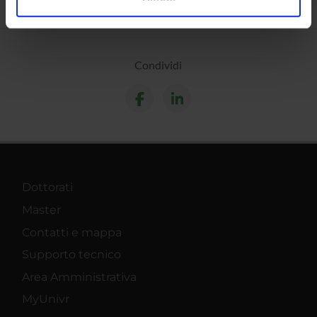
analizzare il nostro traffico. Condividiamo inoltre
informazioni sul modo in cui utilizzi il nostro sito con i
nostri partner che si occupano di analisi dei dati web,
Condividi
pubblicità e social media, i quali potrebbero combinarle
con altre informazioni che hai fornito loro o che hanno
raccolto dal tuo utilizzo dei loro servizi.
Dottorati
Master
Contatti e mappa
Supporto tecnico
Area Amministrativa
MyUnivr