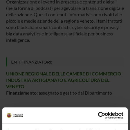
Organizzazione di eventi in presenza e contenuti digitali
(nella forma di podcast) per agevolare la transizione digitale
delle aziende. Questi contenuti informativi sono rivolti alle
piccole e medie aziende della regione veneto. I temi trattati
sono blockchain smart contracts, cyber security e privacy,
big data analytics e intelligenza artificiale per business
intelligence.
ENTI FINANZIATORI:
UNIONE REGIONALE DELLE CAMERE DI COMMERCIO
INDUSTRIA ARTIGIANATO E AGRICOLTURA DEL
VENETO
Finanziamento:
assegnato e gestito dal Dipartimento
PARTECIPANTI AL PROGETTO
Damiano Carra