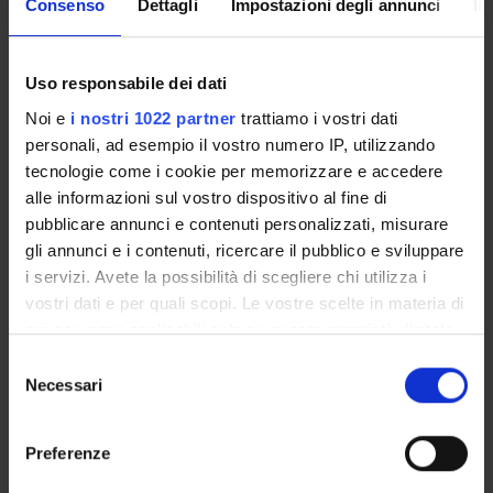
Consenso
Dettagli
Impostazioni degli annunci
In
Professore ordinario
Mariano Ceccato
Professore associato
Uso responsabile dei dati
Noi e
i nostri 1022 partner
trattiamo i vostri dati
Sara Migliorini
personali, ad esempio il vostro numero IP, utilizzando
Professore associato
tecnologie come i cookie per memorizzare e accedere
Federica Maria Francesca Paci
alle informazioni sul vostro dispositivo al fine di
Professore associato
pubblicare annunci e contenuti personalizzati, misurare
gli annunci e i contenuti, ricercare il pubblico e sviluppare
Nicola Fausto Spoto
i servizi. Avete la possibilità di scegliere chi utilizza i
Professore associato
vostri dati e per quali scopi. Le vostre scelte in materia di
privacy sono applicabili solo su questa proprietà digitale
in cui avete effettuato le vostre scelte. È possibile
Selezione
AREE DI RICERCA COINVOLTE DAL PROGETTO
modificare o revocare il proprio consenso in qualsiasi
Necessari
del
Sicurezza informatica
momento dalla Dichiarazione sui cookie o facendo clic
consenso
Formal methods and theory of security
sull'icona di attivazione della privacy.
Preferenze
Con il tuo consenso, vorremmo anche: