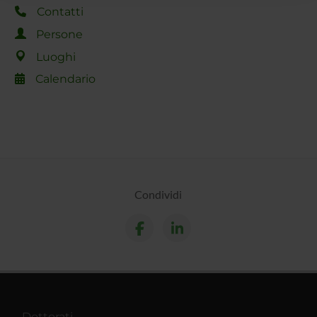
raccolto dal tuo utilizzo dei loro servizi.
Contatti
Persone
Luoghi
Calendario
Condividi
Dottorati