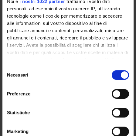
Noi e
i nostri 1022 partner
trattiamo i vostri dati
Barbara Oliboni
personali, ad esempio il vostro numero IP, utilizzando
Professore associato
tecnologie come i cookie per memorizzare e accedere
alle informazioni sul vostro dispositivo al fine di
pubblicare annunci e contenuti personalizzati, misurare
gli annunci e i contenuti, ricercare il pubblico e sviluppare
AREE DI RICERCA COINVOLTE DAL PROGETTO
i servizi. Avete la possibilità di scegliere chi utilizza i
Sistemi informativi ed analisi dei dati
vostri dati e per quali scopi. Le vostre scelte in materia di
Information systems applications
privacy sono applicabili solo su questa proprietà digitale
in cui avete effettuato le vostre scelte. È possibile
Selezione
modificare o revocare il proprio consenso in qualsiasi
Necessari
del
momento dalla Dichiarazione sui cookie o facendo clic
consenso
sull'icona di attivazione della privacy.
ATTIVITÀ
Preferenze
Con il tuo consenso, vorremmo anche:
AREE DI RICERCA
raccogliere informazioni sulla tua posizione
Statistiche
GRUPPI DI RICERCA
geografica, con un'approssimazione di qualche
metro,
DOTTORATI DI RICERCA
Marketing
Identificare il tuo dispositivo, scansionandolo