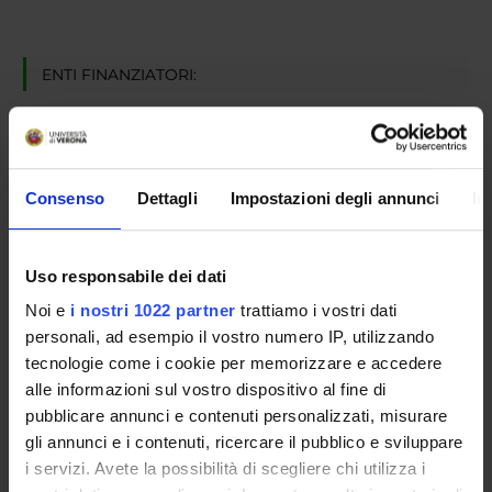
ENTI FINANZIATORI:
Orthokey Italia S.r.l.
Finanziamento:
assegnato e gestito dal Dipartimento
Programma:
Ricerca commissionata
Consenso
Dettagli
Impostazioni degli annunci
In
PARTECIPANTI AL PROGETTO
Uso responsabile dei dati
Paolo Fiorini
Noi e
i nostri 1022 partner
trattiamo i vostri dati
Studioso Senior
personali, ad esempio il vostro numero IP, utilizzando
tecnologie come i cookie per memorizzare e accedere
alle informazioni sul vostro dispositivo al fine di
pubblicare annunci e contenuti personalizzati, misurare
gli annunci e i contenuti, ricercare il pubblico e sviluppare
ATTIVITÀ
i servizi. Avete la possibilità di scegliere chi utilizza i