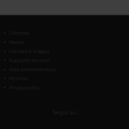
Dottorati
Master
Contatti e mappa
Supporto tecnico
Area Amministrativa
MyUnivr
Privacy policy
Segui su