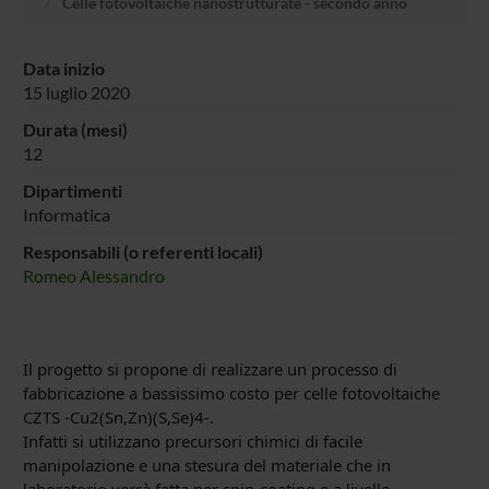
Celle fotovoltaiche nanostrutturate - secondo anno
Data inizio
15 luglio 2020
Durata (mesi)
12
Dipartimenti
Informatica
Responsabili (o referenti locali)
Romeo Alessandro
Il progetto si propone di realizzare un processo di
fabbricazione a bassissimo costo per celle fotovoltaiche
CZTS -Cu2(Sn,Zn)(S,Se)4-.
Infatti si utilizzano precursori chimici di facile
manipolazione e una stesura del materiale che in
laboratorio verrà fatta per spin-coating e a livello