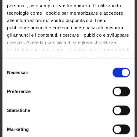
personali, ad esempio il vostro numero IP, utilizzando
Solidea Zanetti
tecnologie come i cookie per memorizzare e accedere
alle informazioni sul vostro dispositivo al fine di
pubblicare annunci e contenuti personalizzati, misurare
AREE DI RICERCA COINVOLTE DAL PROGETTO
gli annunci e i contenuti, ricercare il pubblico e sviluppare
i servizi. Avete la possibilità di scegliere chi utilizza i
Fisica
vostri dati e per quali scopi. Le vostre scelte in materia di
Micro- and nano-scale materials
privacy sono applicabili solo su questa proprietà digitale
in cui avete effettuato le vostre scelte. È possibile
Selezione
modificare o revocare il proprio consenso in qualsiasi
Necessari
del
momento dalla Dichiarazione sui cookie o facendo clic
consenso
ATTIVITÀ
sull'icona di attivazione della privacy.
Preferenze
AREE DI RICERCA
Con il tuo consenso, vorremmo anche:
raccogliere informazioni sulla tua posizione
Statistiche
GRUPPI DI RICERCA
geografica, con un'approssimazione di qualche
metro,
DOTTORATI DI RICERCA
Marketing
Identificare il tuo dispositivo, scansionandolo