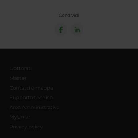
Condividi
Dottorati
Master
Contatti e mappa
Supporto tecnico
Area Amministrativa
MyUnivr
Privacy policy