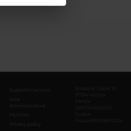
ostri partner che si occupano
azioni che hai fornito loro o
Strada le Grazie 15
Supporto tecnico
37134 Verona
Area
Partita
Amministrativa
IVA01541040232
Codice
MyUnivr
Fiscale93009870234
Privacy policy