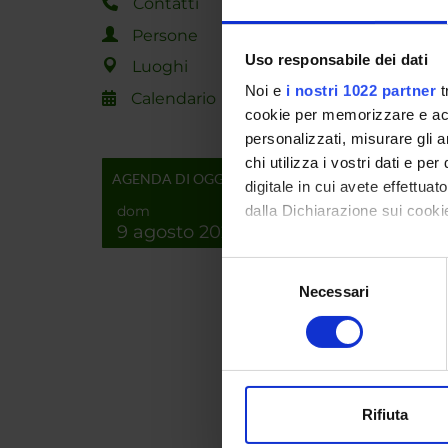
Contatti
Persone
ENTI
Uso responsabile dei dati
Luoghi
Noi e
i nostri 1022 partner
t
Region
Calendario
cookie per memorizzare e acce
personalizzati, misurare gli an
chi utilizza i vostri dati e pe
AGENDA DI OGGI
digitale in cui avete effettua
PART
dom
dalla Dichiarazione sui cookie
9 agosto 2026
Diego 
Con il tuo consenso, vorrem
Selezione
Mila Da
raccogliere informazi
Necessari
del
Identificare il tuo di
consenso
digitali).
Approfondisci come vengono el
AREE 
modificare o ritirare il tuo 
Ingegn
Rifiuta
Softw
Utilizziamo i cookie per perso