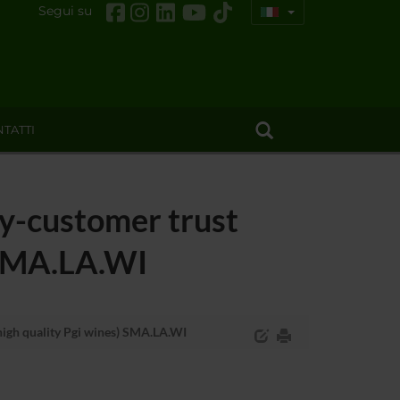
Segui su
TATTI
ry-customer trust
) SMA.LA.WI
high quality Pgi wines) SMA.LA.WI