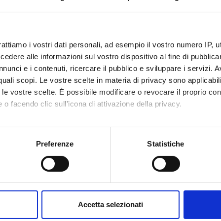
 FINANZIATORI:
rattiamo i vostri dati personali, ad esempio il vostro numero IP, 
e Veneto
Finanziamento:
assegnato e gestito dal 
dere alle informazioni sul vostro dispositivo al fine di pubblica
nunci e i contenuti, ricercare il pubblico e sviluppare i servizi. A
r quali scopi. Le vostre scelte in materia di privacy sono applicabi
to le vostre scelte. È possibile modificare o revocare il proprio 
ECIPANTI AL PROGETTO
 o facendo clic sull'icona di attivazione della privacy.
Comencini
Roberto 
mo anche:
lla Preda
Professore ordinario
oni sulla tua posizione geografica, con un'approssimazione di qu
Preferenze
Statistiche
spositivo, scansionandolo attivamente alla ricerca di caratteristich
aborati i tuoi dati personali e imposta le tue preferenze nella
s
DI RICERCA COINVOLTE DAL PROGETTO
consenso in qualsiasi momento dalla Dichiarazione sui cookie.
eria del Software e Verifica Formale
Accetta selezionati
are creation and management
nalizzare contenuti ed annunci, per fornire funzionalità dei socia