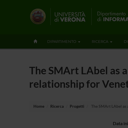
DIPARTIMENTO
RICERCA
D
The SMArt LAbel as a
relationship for Vene
Home
Ricerca
Progetti
The SMArt LAbel as a
Data in