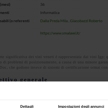
(mesi)
36
menti
Informatica
abili (o referenti
Dalla Preda Mila
,
Giacobazzi Roberto
https://www.smalawi.it/
te significativa dei vini veneti è rappresentata dai vini Igp; qu
o di problemi di posizionamento, a causa di una minore garanz
 Doc, che godono invece di sistemi di certificazione ormai cons
ettivo generale
ttivo del progetto dimostrativo SMA.LA.WI. è implement
ticità dei vini veneti Igp, attraverso processi e tecnologi
nti attraverso un sistema di crittografia robusto e sicuro.
Dettagli
Impostazioni degli annunci