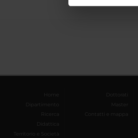
nostro traffico. Condividiamo 
di analisi dei dati web, pubbl
che hanno raccolto dal tuo uti
Home
Dottorati
Dipartimento
Master
Ricerca
Contatti e mappa
Didattica
Territorio e Società