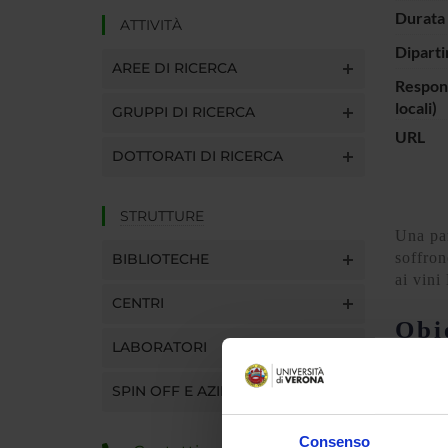
Durata 
ATTIVITÀ
Diparti
AREE DI RICERCA
Respons
locali)
GRUPPI DI RICERCA
URL
DOTTORATI DI RICERCA
STRUTTURE
Una par
soffron
BIBLIOTECHE
ai vini
CENTRI
Obi
LABORATORI
L’obie
SPIN OFF E AZIENDE
l’auten
pertine
Consenso