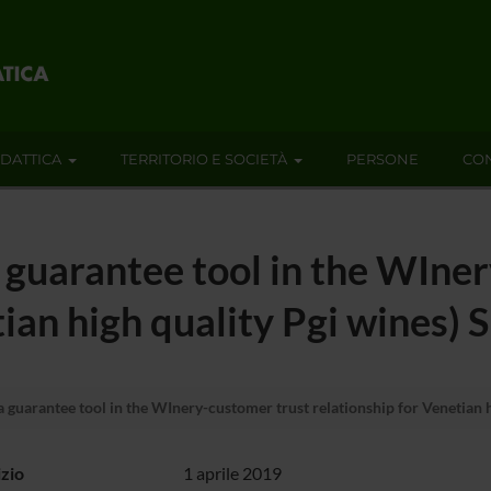
IDATTICA
TERRITORIO E SOCIETÀ
PERSONE
CON
 guarantee tool in the WIne
tian high quality Pgi wines
 guarantee tool in the WInery-customer trust relationship for Venetian 
izio
1 aprile 2019