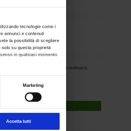
utilizzando tecnologie come i
Dipartimento
re annunci e contenuti
vete la possibilità di scegliere
li solo su questa proprietà
consenso in qualsiasi momento
Giacobazzi
Professore ordinario
alche metro,
Marketing
e specifiche (impronte
ezione dettagli
. Puoi
Accetta tutti
l media e per analizzare il