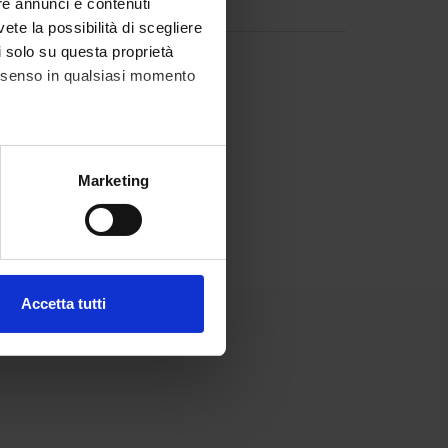
re annunci e contenuti
vete la possibilità di scegliere
li solo su questa proprietà
consenso in qualsiasi momento
alche metro,
Marketing
e specifiche (impronte
ezione dettagli
. Puoi
Accetta tutti
l media e per analizzare il
ostri partner che si occupano
azioni che hai fornito loro o