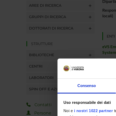
Diparti
AREE DI RICERCA
Respons
locali)
GRUPPI DI RICERCA
DOTTORATI DI RICERCA
ENTI
STRUTTURE
eVS Em
Systems
BIBLIOTECHE
CENTRI
PART
LABORATORI
Marco C
Consenso
SPIN OFF E AZIENDE
Uso responsabile dei dati
AREE 
Contatti
Noi e
i nostri 1022 partner
t
Persone
Intelli