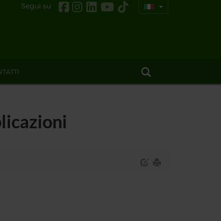
Segui su
TATTI
licazioni