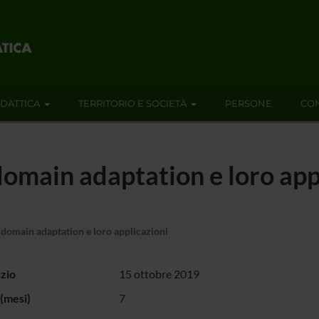
IDATTICA
TERRITORIO E SOCIETÀ
PERSONE
CON
 domain adaptation e loro app
 domain adaptation e loro applicazioni
izio
15 ottobre 2019
(mesi)
7