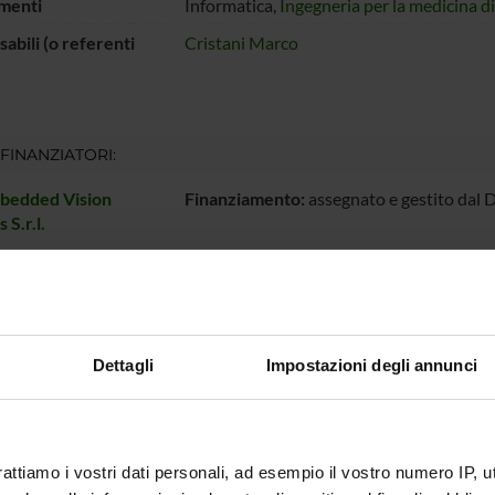
menti
Informatica,
Ingegneria per la medicina d
abili (o referenti
Cristani Marco
 FINANZIATORI:
bedded Vision
Finanziamento:
assegnato e gestito dal 
 S.r.l.
ECIPANTI AL PROGETTO
ristani
Professore ordinario
Dettagli
Impostazioni degli annunci
DI RICERCA COINVOLTE DAL PROGETTO
rattiamo i vostri dati personali, ad esempio il vostro numero IP, 
genza Artificiale