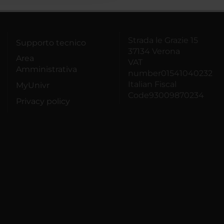
Strada le Grazie 15
Supporto tecnico
37134 Verona
Area
VAT
Amministrativa
number01541040232
Italian Fiscal
MyUnivr
Code93009870234
Privacy policy