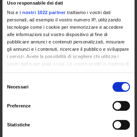
Uso responsabile dei dati
Nicola Bombieri
Noi e
i nostri 1022 partner
trattiamo i vostri dati
Professore ordinario
personali, ad esempio il vostro numero IP, utilizzando
tecnologie come i cookie per memorizzare e accedere
alle informazioni sul vostro dispositivo al fine di
pubblicare annunci e contenuti personalizzati, misurare
COLLABORATORI ESTERNI
gli annunci e i contenuti, ricercare il pubblico e sviluppare
Filippo Falsone
i servizi. Avete la possibilità di scegliere chi utilizza i
Digital Restaurant Srl
vostri dati e per quali scopi. Le vostre scelte in materia di
privacy sono applicabili solo su questa proprietà digitale
Roberto Zanini
in cui avete effettuato le vostre scelte. È possibile
Selezione
Digital Restaurant Srl
modificare o revocare il proprio consenso in qualsiasi
Necessari
del
momento dalla Dichiarazione sui cookie o facendo clic
consenso
sull'icona di attivazione della privacy.
Preferenze
ATTIVITÀ
Con il tuo consenso, vorremmo anche:
raccogliere informazioni sulla tua posizione
Statistiche
AREE DI RICERCA
geografica, con un'approssimazione di qualche