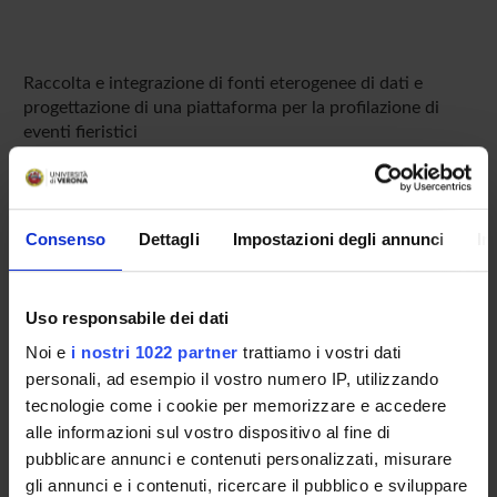
Raccolta e integrazione di fonti eterogenee di dati e
progettazione di una piattaforma per la profilazione di
eventi fieristici
PARTECIPANTI AL PROGETTO
Consenso
Dettagli
Impostazioni degli annunci
In
Gloria Menegaz
Professore ordinario
Uso responsabile dei dati
Noi e
i nostri 1022 partner
trattiamo i vostri dati
AREE DI RICERCA COINVOLTE DAL PROGETTO
personali, ad esempio il vostro numero IP, utilizzando
Intelligenza Artificiale
tecnologie come i cookie per memorizzare e accedere
Artificial intelligence
alle informazioni sul vostro dispositivo al fine di
pubblicare annunci e contenuti personalizzati, misurare
gli annunci e i contenuti, ricercare il pubblico e sviluppare