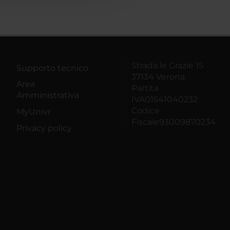
Strada le Grazie 15
Supporto tecnico
37134 Verona
Area
Partita
Amministrativa
IVA01541040232
Codice
MyUnivr
Fiscale93009870234
Privacy policy