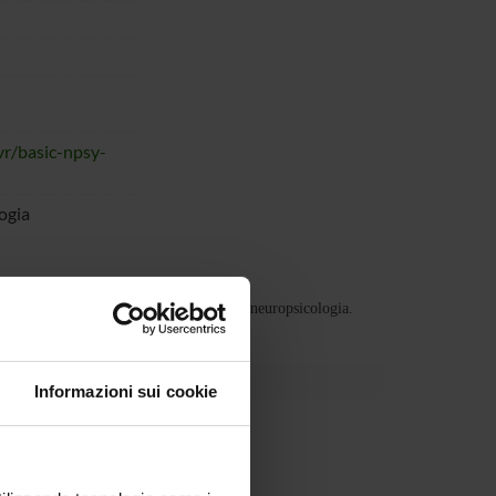
vr/basic-npsy-
ogia
ayesiane nelle scienze cognitive e nella neuropsicologia.
Informazioni sui cookie