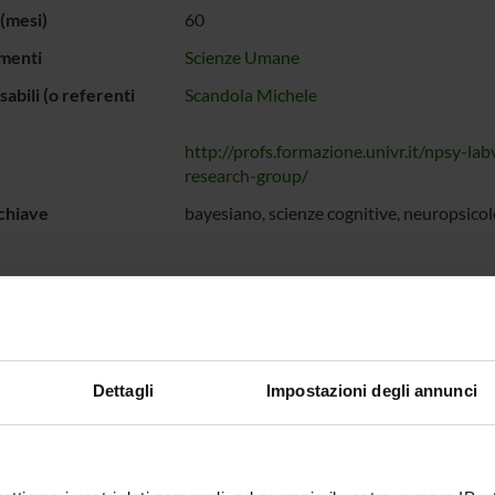
(mesi)
60
menti
Scienze Umane
abili (o referenti
Scandola Michele
http://profs.formazione.univr.it/npsy-lab
research-group/
chiave
bayesiano, scienze cognitive, neuropsicol
ogetto ha come scopo lo sviluppo e la diffusione delle metodologie statistiche b
ECIPANTI AL PROGETTO
Dettagli
Impostazioni degli annunci
e Scandola
Professore associato