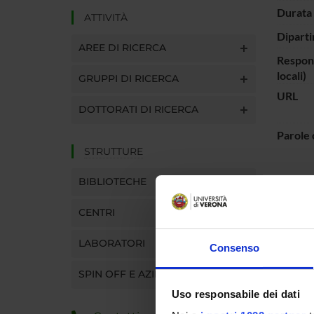
Durata 
ATTIVITÀ
Diparti
AREE DI RICERCA
Respons
locali)
GRUPPI DI RICERCA
URL
DOTTORATI DI RICERCA
Parole 
STRUTTURE
BIBLIOTECHE
Questo pr
CENTRI
PART
LABORATORI
Consenso
Michel
SPIN OFF E AZIENDE
Uso responsabile dei dati