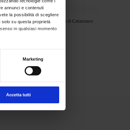
utilizzando tecnologie come i
re annunci e contenuti
vete la possibilità di scegliere
llio Liuzza
Università di Catanzaro
li solo su questa proprietà
consenso in qualsiasi momento
alche metro,
Marketing
e specifiche (impronte
ezione dettagli
. Puoi
Accetta tutti
l media e per analizzare il
ostri partner che si occupano
azioni che hai fornito loro o