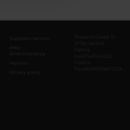
Strada le Grazie 15
Supporto tecnico
37134 Verona
Area
Partita
Amministrativa
IVA01541040232
Codice
MyUnivr
Fiscale93009870234
Privacy policy