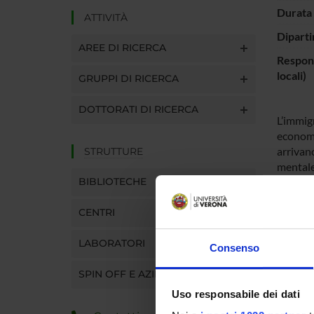
Durata 
ATTIVITÀ
Diparti
AREE DI RICERCA
Respons
locali)
GRUPPI DI RICERCA
DOTTORATI DI RICERCA
L’immigr
economic
arrivano
STRUTTURE
mentale
BIBLIOTECHE
psichico
socio-de
CENTRI
dati esi
dei tra
LABORATORI
indagin
Consenso
richiede
SPIN OFF E AZIENDE
disturbi
di inter
Uso responsabile dei dati
di model