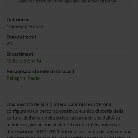
Dallo scriptorium carolingio alla biblioteca di Dante
Data inizio
1 novembre 2016
Durata (mesi)
24
Dipartimenti
Culture e Civiltà
Responsabili (o referenti locali)
Pellegrini Paolo
I manoscritti della Biblioteca Capitolare di Verona
configurano un percorso continuo e unico di storia della
cultura, dell’arte e della scrittura europea, che dall’Alto
medioevo giunge fino al pieno Trecento. Gli anniversari
danteschi del 2015-2021 offrono lo stimolo per avviare una
schedatura puntuale dei manoscritti e tentare di ricostruire