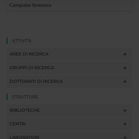
Computer forensics
con altre informazioni che hai fornito loro o che hanno
raccolto dal tuo utilizzo dei loro servizi.
ATTIVITÀ
AREE DI RICERCA
GRUPPI DI RICERCA
DOTTORATI DI RICERCA
STRUTTURE
BIBLIOTECHE
CENTRI
LABORATORI