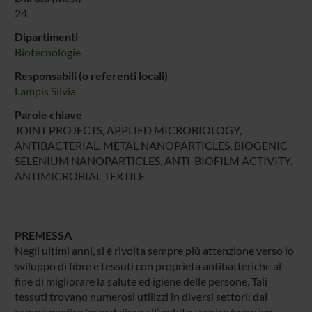
24
Dipartimenti
Biotecnologie
Responsabili (o referenti locali)
Lampis Silvia
Parole chiave
JOINT PROJECTS, APPLIED MICROBIOLOGY,
ANTIBACTERIAL, METAL NANOPARTICLES, BIOGENIC
SELENIUM NANOPARTICLES, ANTI-BIOFILM ACTIVITY,
ANTIMICROBIAL TEXTILE
PREMESSA
Negli ultimi anni, si è rivolta sempre più attenzione verso lo
sviluppo di fibre e tessuti con proprietà antibatteriche al
fine di migliorare la salute ed igiene delle persone. Tali
tessuti trovano numerosi utilizzi in diversi settori: dal
campo medico/ospedaliero all’ambito tecnico/sportivo.