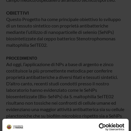
OBIETTIVI
Questo Progetto ha come principale obiettivo lo sviluppo
di un tessuto sintetico con proprietà antibatteriche
mediante l’utilizzo di nanoparticelle di selenio (SeNPs)
biosintetizzate dal ceppo batterico Stenotrophomonas
maltophilia SeITE02.
PROCEDIMENTO
Ad oggi, l’applicazione di NPs a base di argento e zinco
costituisce la più promettente metodica per conferire
proprietà antibatteriche a diversi filati e tessuti sintetici.
D’altro canto, recenti studi condotti presso il nostro
laboratorio hanno evidenziato come le SeNPs
biosentetizzate (Bio-SeNPs) da S. maltophilia SeITE02
risultano non tossiche nei confronti di cellule umane ed
evidenziano una maggior attività antibatterica sia su cellule
planctoniche che su biofilm microbico rispetto sia a SeNPs
sintetizzate chimicamente sia a NPs di Ag e Zn. L’obiettivo
principale di questo Progetto è lo sviluppo di un filato e