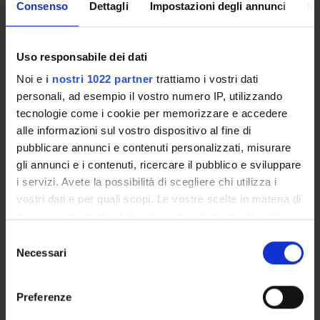
Consenso
Dettagli
Impostazioni degli annunci
In
Professore ordinario
Davide Quaglia
Professore associato
Uso responsabile dei dati
Elisa Quintarelli
Noi e
i nostri 1022 partner
trattiamo i vostri dati
Professore ordinario
personali, ad esempio il vostro numero IP, utilizzando
tecnologie come i cookie per memorizzare e accedere
Francesco Setti
alle informazioni sul vostro dispositivo al fine di
Professore associato
pubblicare annunci e contenuti personalizzati, misurare
Carlo Tadiello
gli annunci e i contenuti, ricercare il pubblico e sviluppare
Personale di spin-off
i servizi. Avete la possibilità di scegliere chi utilizza i
Tiziano Villa
vostri dati e per quali scopi. Le vostre scelte in materia di
Professore a contratto
privacy sono applicabili solo su questa proprietà digitale
in cui avete effettuato le vostre scelte. È possibile
Selezione
modificare o revocare il proprio consenso in qualsiasi
Necessari
del
momento dalla Dichiarazione sui cookie o facendo clic
consenso
COLLABORATORI ESTERNI
sull'icona di attivazione della privacy.
Preferenze
Airpim S.r.l.
Industrial Advisory Board
Con il tuo consenso, vorremmo anche: