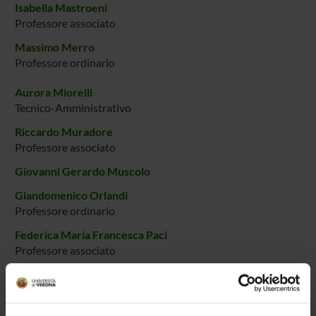
Isabella Mastroeni
Professore associato
Massimo Merro
Professore ordinario
Aurora Miorelli
Tecnico-Amministrativo
Riccardo Muradore
Professore associato
Giovanni Gerardo Muscolo
Giandomenico Orlandi
Professore ordinario
Federica Maria Francesca Paci
Professore associato
Marco Panato
Personale di spin-off
Graziano Pravadelli