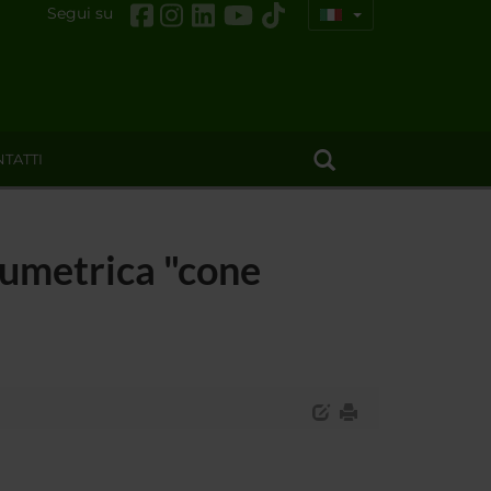
Segui su
TATTI
lumetrica "cone