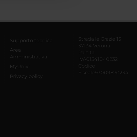
Strada le Grazie 15
Supporto tecnico
37134 Verona
Area
Partita
Amministrativa
IVA01541040232
Codice
MyUnivr
Fiscale93009870234
Privacy policy