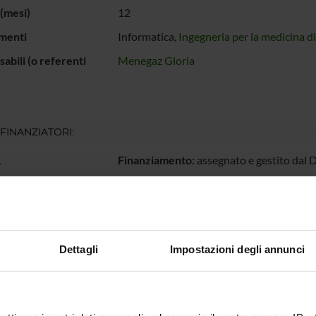
(mesi)
12
menti
Informatica,
Ingegneria per la medicina d
abili (o referenti
Menegaz Gloria
 FINANZIATORI:
.
Finanziamento:
assegnato e gestito dal 
ECIPANTI AL PROGETTO
Dettagli
Impostazioni degli annunci
 Menegaz
Professore ordinario