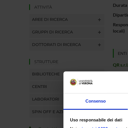
Durata 
ATTIVITÀ
Diparti
AREE DI RICERCA
Respons
locali)
GRUPPI DI RICERCA
DOTTORATI DI RICERCA
ENTI
STRUTTURE
QR s.r.l
BIBLIOTECHE
CENTRI
PART
LABORATORI
Consenso
Gloria
SPIN OFF E AZIENDE
Uso responsabile dei dati