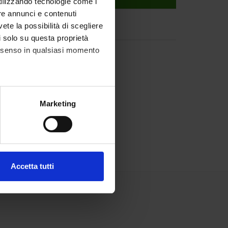
utilizzando tecnologie come i
re annunci e contenuti
vete la possibilità di scegliere
li solo su questa proprietà
consenso in qualsiasi momento
alche metro,
Marketing
e specifiche (impronte
ezione dettagli
. Puoi
Accetta tutti
l media e per analizzare il
ostri partner che si occupano
azioni che hai fornito loro o