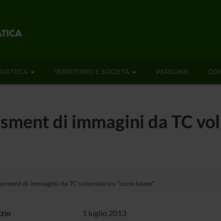
IDATTICA
TERRITORIO E SOCIETÀ
PERSONE
CON
esment di immagini da TC vo
sesment di immagini da TC volumetrica "cone beam"
izio
1 luglio 2013