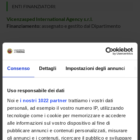
ENTI FINANZIATORI:
Vicenzasped International Agency s.r.l.
Finanziamento:
assegnato e gestito dal Dipartimento
PARTECIPANTI AL PROGETTO
Matteo Cristani
Consenso
Dettagli
Impostazioni degli annunci
In
Professore associato
Uso responsabile dei dati
AREE DI RICERCA COINVOLTE DAL PROGETTO
Noi e
i nostri 1022 partner
trattiamo i vostri dati
personali, ad esempio il vostro numero IP, utilizzando
Intelligenza Artificiale
tecnologie come i cookie per memorizzare e accedere
Artificial intelligence
alle informazioni sul vostro dispositivo al fine di
pubblicare annunci e contenuti personalizzati, misurare
gli annunci e i contenuti, ricercare il pubblico e sviluppare