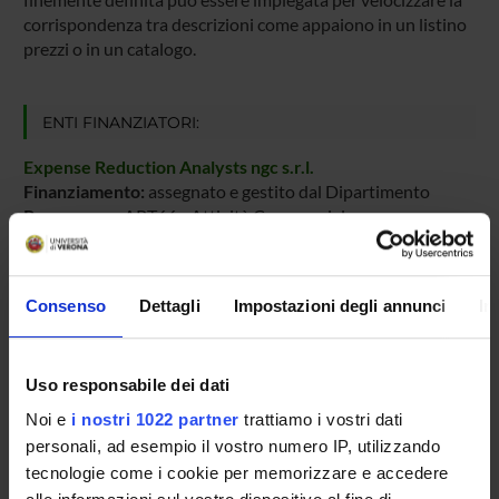
corrispondenza tra descrizioni come appaiono in un listino
prezzi o in un catalogo.
ENTI FINANZIATORI:
Expense Reduction Analysts ngc s.r.l.
Finanziamento:
assegnato e gestito dal Dipartimento
Programma:
ART66 - Attività Commerciale
Consenso
Dettagli
Impostazioni degli annunci
In
PARTECIPANTI AL PROGETTO
Matteo Cristani
Professore associato
Uso responsabile dei dati
Noi e
i nostri 1022 partner
trattiamo i vostri dati
personali, ad esempio il vostro numero IP, utilizzando
AREE DI RICERCA COINVOLTE DAL PROGETTO
tecnologie come i cookie per memorizzare e accedere