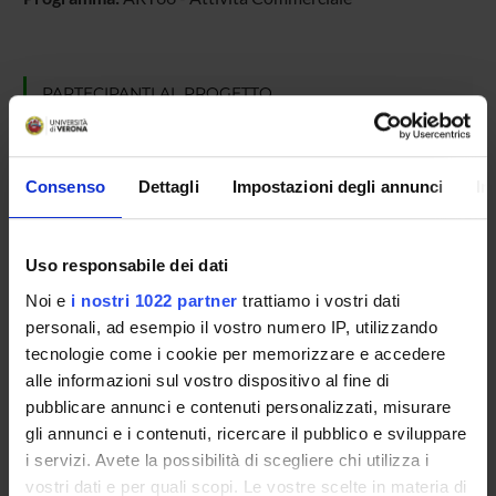
PARTECIPANTI AL PROGETTO
Stefano Cailotto
Franco Fummi
Consenso
Dettagli
Impostazioni degli annunci
In
Professore ordinario
Massimo Poncino
Uso responsabile dei dati
Walter Vendraminetto
Noi e
i nostri 1022 partner
trattiamo i vostri dati
Borsista
personali, ad esempio il vostro numero IP, utilizzando
tecnologie come i cookie per memorizzare e accedere
alle informazioni sul vostro dispositivo al fine di
pubblicare annunci e contenuti personalizzati, misurare
ATTIVITÀ
gli annunci e i contenuti, ricercare il pubblico e sviluppare
i servizi. Avete la possibilità di scegliere chi utilizza i
AREE DI RICERCA
vostri dati e per quali scopi. Le vostre scelte in materia di