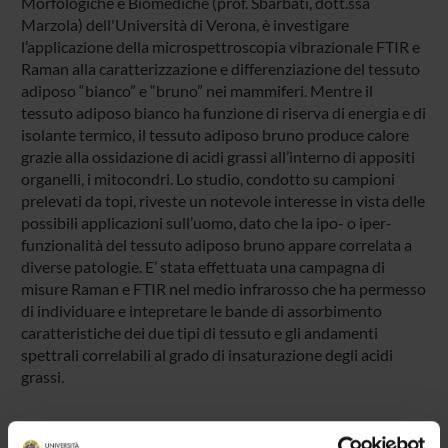
Morfologiche e Biomediche (prof. Sbarbati, dott.ssa
Marzola) dell'Università di Verona, è investigare
l’applicazione della microspettroscopia vibrazionale FTIR e
Raman alla caratterizzazione e differenziazione del tessuto
adiposo “bianco” e “bruno” nei mammiferi. Mentre il
tessuto adiposo bianco ha funzione di riserva di energia e di
isolante termico, il tessuto adiposo bruno produce calore
grazie alla ossidazione di acidi grassi all’interno di appositi
organelli, i mitocondri. Lo studio, condotto su campioni
prelevati da topi, riveste un notevole interesse in vista delle
possibili applicazioni sull’uomo, dato che la ipo- o iper-
funzionalità del tessuto adiposo bruno appare correlata a
diverse patologie. E’ stata effettuata una campagna di
misure Raman e FTIR nel medio infrarosso che ha permesso
di individuare e intepretare le bande di assorbimento
caratteristiche dei due tipi di tessuto e gli andamenti
spettrali correlabili al grado di insaturazione degli acidi
grassi.
PARTECIPANTI AL PROGETTO