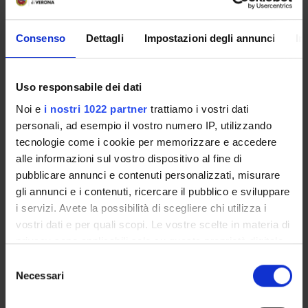
Gino Mariotto
Consenso
Dettagli
Impostazioni degli annunci
In
Collaboratore alla ricerca - Tecnico di Laboratorio
Francesca Monti
Professore associato
Uso responsabile dei dati
Andrea Sanson
Noi e
i nostri 1022 partner
trattiamo i vostri dati
personali, ad esempio il vostro numero IP, utilizzando
tecnologie come i cookie per memorizzare e accedere
alle informazioni sul vostro dispositivo al fine di
AREE DI RICERCA COINVOLTE DAL PROGETTO
pubblicare annunci e contenuti personalizzati, misurare
Multidisciplinary (DI)
gli annunci e i contenuti, ricercare il pubblico e sviluppare
i servizi. Avete la possibilità di scegliere chi utilizza i
Multidisciplinary (DNBM)
vostri dati e per quali scopi. Le vostre scelte in materia di
privacy sono applicabili solo su questa proprietà digitale
PUBBLICAZIONI
in cui avete effettuato le vostre scelte. È possibile
Selezione
TITOLO
modificare o revocare il proprio consenso in qualsiasi
Necessari
del
momento dalla Dichiarazione sui cookie o facendo clic
consenso
Vibrational and structural investigations on adipose tissues
sull'icona di attivazione della privacy.