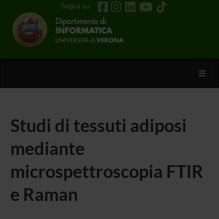
Segui su
Toggl
Studi di tessuti adiposi
mediante
microspettroscopia FTIR
e Raman