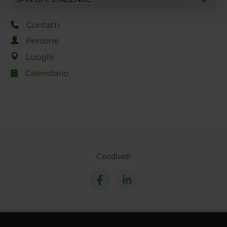
pubblicità e social media, i quali potrebbero combinarle
con altre informazioni che hai fornito loro o che hanno
Contatti
raccolto dal tuo utilizzo dei loro servizi.
Persone
Luoghi
Calendario
Condividi