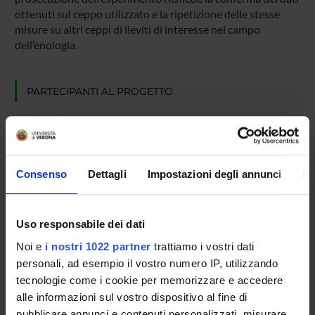
ottenuti sul ceppo utilizzato e la ripetizione delle stesse
misure su altri ceppi di lieviti di interesse nel campo
dell’enologia.
PARTECIPANTI AL PROGETTO
Matteo Cavagna
Francesca Monti
Professore associato
Consenso
Dettagli
Impostazioni degli annunci
In
Franca Rossi
Sandra Torriani
Uso responsabile dei dati
Professore ordinario
Noi e
i nostri 1022 partner
trattiamo i vostri dati
personali, ad esempio il vostro numero IP, utilizzando
tecnologie come i cookie per memorizzare e accedere
AREE DI RICERCA COINVOLTE DAL PROGETTO
alle informazioni sul vostro dispositivo al fine di
Multidisciplinary (DI)
pubblicare annunci e contenuti personalizzati, misurare