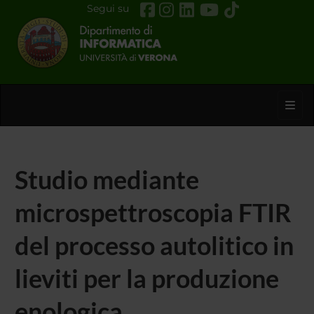
Segui su
Toggl
Studio mediante
microspettroscopia FTIR
del processo autolitico in
lieviti per la produzione
enologica