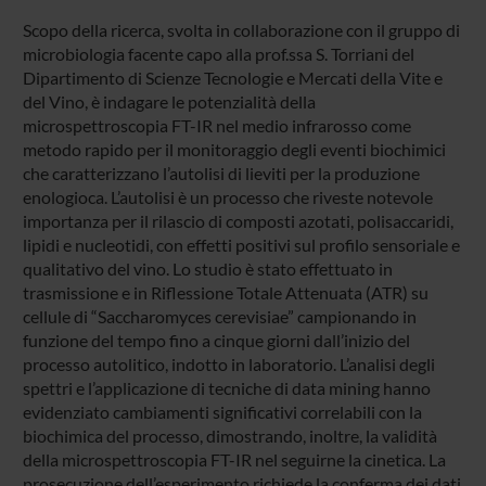
Scopo della ricerca, svolta in collaborazione con il gruppo di
microbiologia facente capo alla prof.ssa S. Torriani del
Dipartimento di Scienze Tecnologie e Mercati della Vite e
del Vino, è indagare le potenzialità della
microspettroscopia FT-IR nel medio infrarosso come
metodo rapido per il monitoraggio degli eventi biochimici
che caratterizzano l’autolisi di lieviti per la produzione
enologioca. L’autolisi è un processo che riveste notevole
importanza per il rilascio di composti azotati, polisaccaridi,
lipidi e nucleotidi, con effetti positivi sul profilo sensoriale e
qualitativo del vino. Lo studio è stato effettuato in
trasmissione e in Riflessione Totale Attenuata (ATR) su
cellule di “Saccharomyces cerevisiae” campionando in
funzione del tempo fino a cinque giorni dall’inizio del
processo autolitico, indotto in laboratorio. L’analisi degli
spettri e l’applicazione di tecniche di data mining hanno
evidenziato cambiamenti significativi correlabili con la
biochimica del processo, dimostrando, inoltre, la validità
della microspettroscopia FT-IR nel seguirne la cinetica. La
prosecuzione dell’esperimento richiede la conferma dei dati