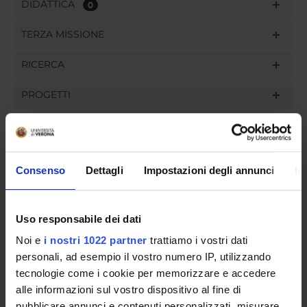
DIDATTICA
0
TERZA MISSIONE
RICERCA
PROGETTI
INCARICHI
Consenso
Dettagli
Impostazioni degli annunci
In
ORGANIZZAZIONE
Uso responsabile dei dati
GOVERNANCE
Noi e
i nostri 1022 partner
trattiamo i vostri dati
personali, ad esempio il vostro numero IP, utilizzando
COMMISSIONI
tecnologie come i cookie per memorizzare e accedere
UFFICI E STRUTTURE DI SERVIZIO
alle informazioni sul vostro dispositivo al fine di
pubblicare annunci e contenuti personalizzati, misurare