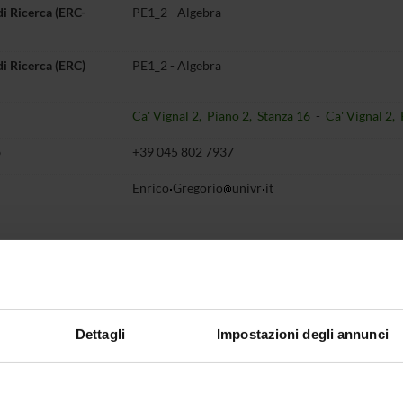
di Ricerca (ERC-
PE1_2 - Algebra
di Ricerca (ERC)
PE1_2 - Algebra
Ca' Vignal 2, Piano 2, Stanza 16
-
Ca' Vignal 2,
o
+39 045 802 7937
Enrico
Gregorio
univr
it
Didattica
Terza missione
Ricerca
entazione
6
Dettagli
Impostazioni degli annunci
IO DI RICEVIMENTO
dì, Ore 13.30 - 15.00,
Ca' Vignal 2, piano 2, stanza 16