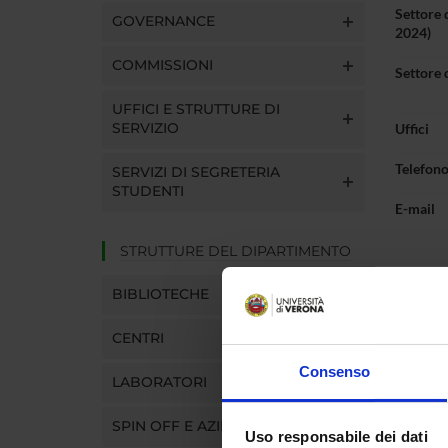
Settore 
GOVERNANCE
2024)
COMMISSIONI
Settore 
UFFICI E STRUTTURE DI
SERVIZIO
Uffici
Telefon
SERVIZI DI SEGRETERIA
STUDENTI
E-mail
STRUTTURE DEL DIPARTIMENTO
BIBLIOTECHE
Pres
CENTRI
Consenso
LABORATORI
ORAR
SPIN OFF E AZIENDE
Uso responsabile dei dati
mercole