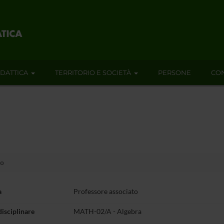
IDATTICA
TERRITORIO E SOCIETÀ
PERSONE
CON
io
a
Professore associato
disciplinare
MATH-02/A - Algebra