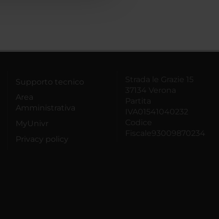
Strada le Grazie 15
Supporto tecnico
37134 Verona
Area
Partita
Amministrativa
IVA01541040232
Codice
MyUnivr
Fiscale93009870234
Privacy policy