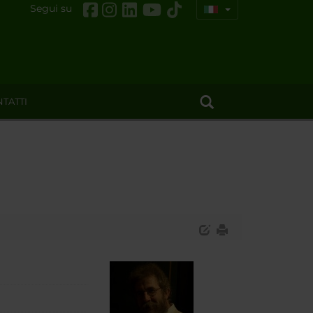
Segui su
TATTI