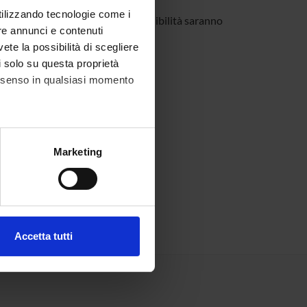
utilizzando tecnologie come i
icio; compatibilmente con la disponibilità saranno
re annunci e contenuti
vete la possibilità di scegliere
li solo su questa proprietà
)
consenso in qualsiasi momento
alche metro,
Marketing
e specifiche (impronte
ezione dettagli
. Puoi
Accetta tutti
l media e per analizzare il
ostri partner che si occupano
azioni che hai fornito loro o