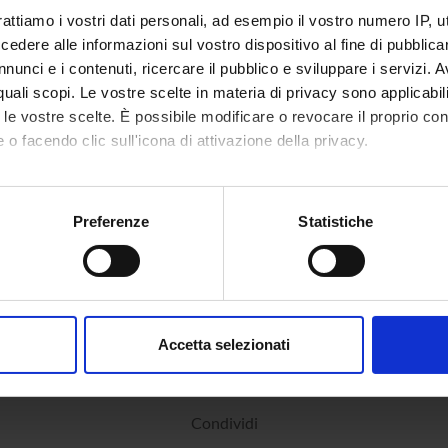
rattiamo i vostri dati personali, ad esempio il vostro numero IP, 
l'orario di ricevimento ufficiale è sempre possibile bussare all'uff
dere alle informazioni sul vostro dispositivo al fine di pubblica
 tutti
nunci e i contenuti, ricercare il pubblico e sviluppare i servizi. A
r quali scopi. Le vostre scelte in materia di privacy sono applicabi
ulum
Curriculum
(pdf, it, 46 KB, 19/10/17
to le vostre scelte. È possibile modificare o revocare il proprio 
 o facendo clic sull'icona di attivazione della privacy.
mo anche:
oni sulla tua posizione geografica, con un'approssimazione di qu
Preferenze
Statistiche
spositivo, scansionandolo attivamente alla ricerca di caratteristich
aborati i tuoi dati personali e imposta le tue preferenze nella
s
consenso in qualsiasi momento dalla Dichiarazione sui cookie.
Accetta selezionati
nalizzare contenuti ed annunci, per fornire funzionalità dei socia
inoltre informazioni sul modo in cui utilizzi il nostro sito con i n
icità e social media, i quali potrebbero combinarle con altre inform
Condividi
lizzo dei loro servizi.