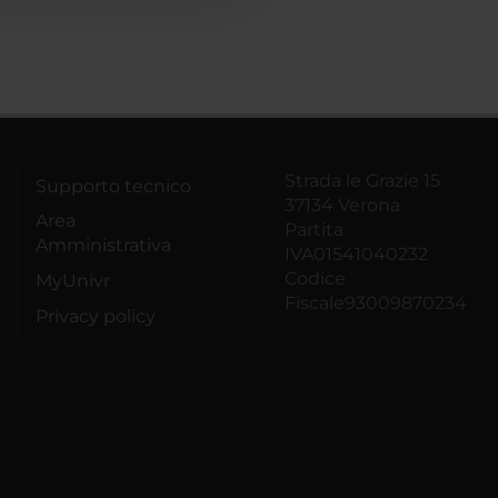
Strada le Grazie 15
Supporto tecnico
37134 Verona
Area
Partita
Amministrativa
IVA01541040232
Codice
MyUnivr
Fiscale93009870234
Privacy policy