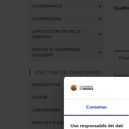
GOVERNANCE
Qualifi
COMMISSIONI
UFFICI E STRUTTURE DI
SERVIZIO
SERVIZI DI SEGRETERIA
STUDENTI
Pres
STRUTTURE DEL DIPARTIMENTO
Curric
BIBLIOTECHE
CENTRI
Consenso
LABORATORI
SPIN OFF E AZIENDE
Uso responsabile dei dati