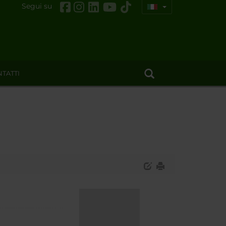
Segui su
TATTI