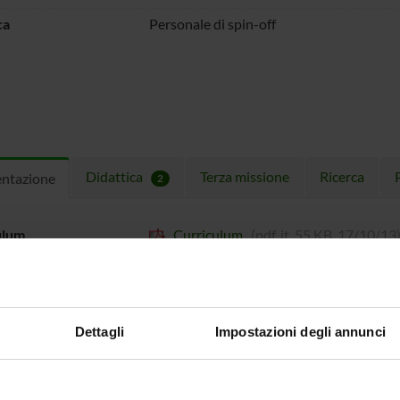
ca
Personale di spin-off
Didattica
Terza missione
Ricerca
entazione
2
ulum
Curriculum
(pdf, it, 55 KB, 17/10/13
Dettagli
Impostazioni degli annunci