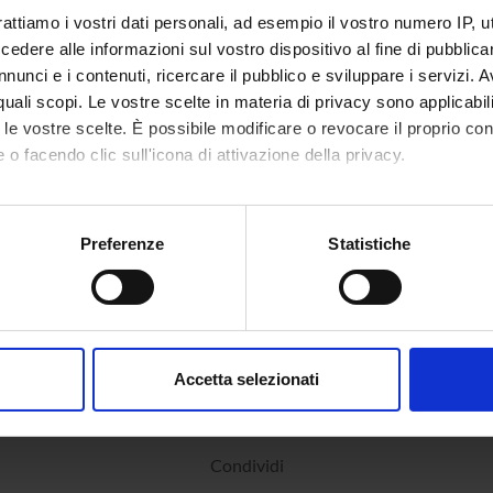
rattiamo i vostri dati personali, ad esempio il vostro numero IP, 
dere alle informazioni sul vostro dispositivo al fine di pubblica
nunci e i contenuti, ricercare il pubblico e sviluppare i servizi. A
r quali scopi. Le vostre scelte in materia di privacy sono applicabi
to le vostre scelte. È possibile modificare o revocare il proprio 
 o facendo clic sull'icona di attivazione della privacy.
mo anche:
oni sulla tua posizione geografica, con un'approssimazione di qu
Preferenze
Statistiche
spositivo, scansionandolo attivamente alla ricerca di caratteristich
aborati i tuoi dati personali e imposta le tue preferenze nella
s
consenso in qualsiasi momento dalla Dichiarazione sui cookie.
Accetta selezionati
nalizzare contenuti ed annunci, per fornire funzionalità dei socia
inoltre informazioni sul modo in cui utilizzi il nostro sito con i n
icità e social media, i quali potrebbero combinarle con altre inform
Condividi
lizzo dei loro servizi.