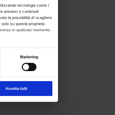
utilizzando tecnologie come i
re annunci e contenuti
vete la possibilità di scegliere
li solo su questa proprietà
consenso in qualsiasi momento
alche metro,
Marketing
e specifiche (impronte
ezione dettagli
. Puoi
Accetta tutti
l media e per analizzare il
ostri partner che si occupano
azioni che hai fornito loro o