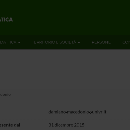
IDATTICA
TERRITORIO E SOCIETÀ
PERSONE
CON
donio
damiano
macedonio
univr
it
sente dal
31 dicembre 2015