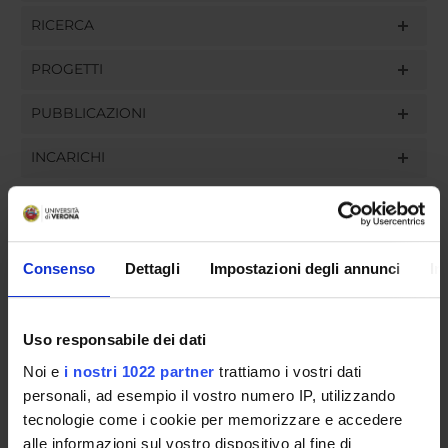
RICERCA
PROGETTI
PUBBLICAZIONI
INCARICHI
ORGANIZZAZIONE
Consenso
Dettagli
Impostazioni degli annunci
In
GOVERNANCE
Uso responsabile dei dati
COMMISSIONI
Noi e
i nostri 1022 partner
trattiamo i vostri dati
personali, ad esempio il vostro numero IP, utilizzando
UFFICI E STRUTTURE DI SERVIZIO
tecnologie come i cookie per memorizzare e accedere
SERVIZI DI SEGRETERIA STUDENTI
alle informazioni sul vostro dispositivo al fine di