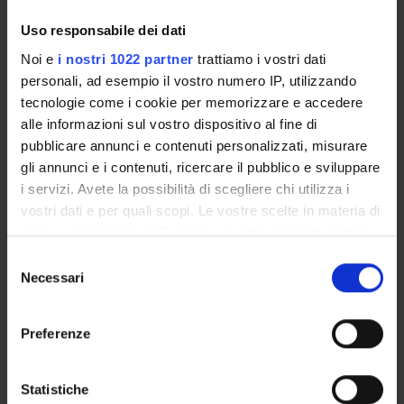
Uso responsabile dei dati
Noi e
i nostri 1022 partner
trattiamo i vostri dati
ORGANIZZAZIONE
personali, ad esempio il vostro numero IP, utilizzando
tecnologie come i cookie per memorizzare e accedere
GOVERNANCE
alle informazioni sul vostro dispositivo al fine di
pubblicare annunci e contenuti personalizzati, misurare
COMMISSIONI
gli annunci e i contenuti, ricercare il pubblico e sviluppare
i servizi. Avete la possibilità di scegliere chi utilizza i
UFFICI E STRUTTURE DI SERVIZIO
vostri dati e per quali scopi. Le vostre scelte in materia di
SERVIZI DI SEGRETERIA STUDENTI
privacy sono applicabili solo su questa proprietà digitale
in cui avete effettuato le vostre scelte. È possibile
Selezione
STRUTTURE DEL DIPARTIMENTO
modificare o revocare il proprio consenso in qualsiasi
Necessari
del
momento dalla Dichiarazione sui cookie o facendo clic
consenso
BIBLIOTECHE
sull'icona di attivazione della privacy.
Preferenze
CENTRI
Con il tuo consenso, vorremmo anche:
raccogliere informazioni sulla tua posizione
Statistiche
LABORATORI