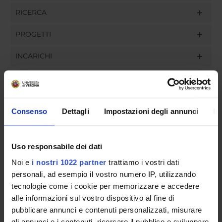
RICERCA
PROGETTI
INCARICHI
ORGANIZZAZIONE
Consenso
Dettagli
Impostazioni degli annunci
In
GOVERNANCE
Uso responsabile dei dati
COMMISSIONI
Noi e
i nostri 1022 partner
trattiamo i vostri dati
personali, ad esempio il vostro numero IP, utilizzando
UFFICI E STRUTTURE DI SERVIZIO
tecnologie come i cookie per memorizzare e accedere
SERVIZI DI SEGRETERIA STUDENTI
alle informazioni sul vostro dispositivo al fine di
pubblicare annunci e contenuti personalizzati, misurare
STRUTTURE DEL DIPARTIMENTO
gli annunci e i contenuti, ricercare il pubblico e sviluppare