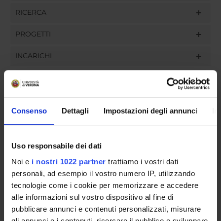
RICERCA
PROGETTI
INCARICHI
ORGANIZZAZIONE
Consenso
Dettagli
Impostazioni degli annunci
In
GOVERNANCE
Uso responsabile dei dati
COMMISSIONI
Noi e
i nostri 1022 partner
trattiamo i vostri dati
personali, ad esempio il vostro numero IP, utilizzando
UFFICI E STRUTTURE DI SERVIZIO
tecnologie come i cookie per memorizzare e accedere
SERVIZI DI SEGRETERIA STUDENTI
alle informazioni sul vostro dispositivo al fine di
pubblicare annunci e contenuti personalizzati, misurare
STRUTTURE DEL DIPARTIMENTO
gli annunci e i contenuti, ricercare il pubblico e sviluppare