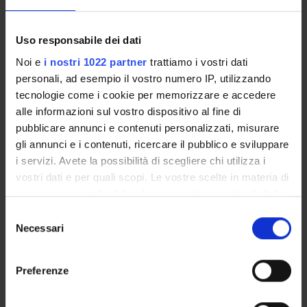
INCARICHI
Uso responsabile dei dati
Noi e
i nostri 1022 partner
trattiamo i vostri dati
personali, ad esempio il vostro numero IP, utilizzando
ORGANIZZAZIONE
tecnologie come i cookie per memorizzare e accedere
alle informazioni sul vostro dispositivo al fine di
GOVERNANCE
pubblicare annunci e contenuti personalizzati, misurare
gli annunci e i contenuti, ricercare il pubblico e sviluppare
COMMISSIONI
i servizi. Avete la possibilità di scegliere chi utilizza i
vostri dati e per quali scopi. Le vostre scelte in materia di
UFFICI E STRUTTURE DI SERVIZIO
privacy sono applicabili solo su questa proprietà digitale
SERVIZI DI SEGRETERIA STUDENTI
in cui avete effettuato le vostre scelte. È possibile
Selezione
modificare o revocare il proprio consenso in qualsiasi
Necessari
del
momento dalla Dichiarazione sui cookie o facendo clic
STRUTTURE DEL DIPARTIMENTO
consenso
sull'icona di attivazione della privacy.
Preferenze
BIBLIOTECHE
Con il tuo consenso, vorremmo anche:
CENTRI