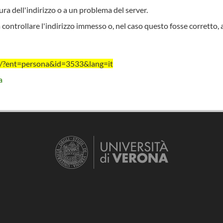
ra dell'indirizzo o a un problema del server.
 controllare l'indirizzo immesso o, nel caso questo fosse corretto, 
it/?ent=persona&id=3533&lang=it
a