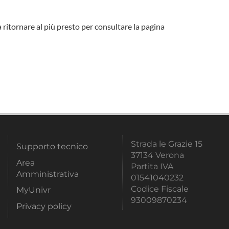
a ritornare al più presto per consultare la pagina
Strada le Grazie 15
Supporto tecnico
37134 Verona
Area
Partita IVA
Amministrativa
01541040232
Codice Fiscale
MyUnivr
93009870234
Privacy policy