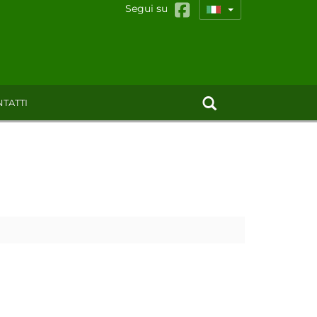
Segui su
TATTI