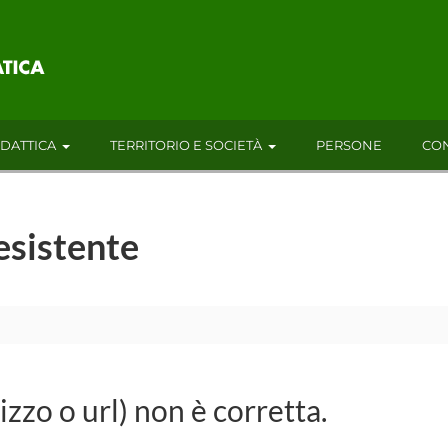
IDATTICA
TERRITORIO E SOCIETÀ
PERSONE
CON
esistente
rizzo o url) non è corretta.