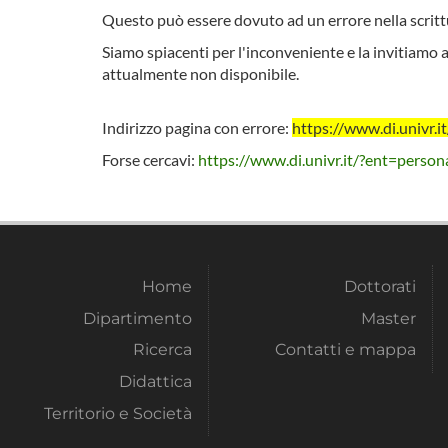
Questo può essere dovuto ad un errore nella scrittu
Siamo spiacenti per l'inconveniente e la invitiamo a
attualmente non disponibile.
Indirizzo pagina con errore:
https://www.di.univr.
Forse cercavi:
https://www.di.univr.it/?ent=person
Home
Dottorati
Dipartimento
Master
Ricerca
Contatti e mappa
Didattica
Territorio e Società