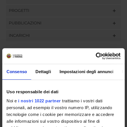
PROGETTI
PUBBLICAZIONI
INCARICHI
ORGANIZZAZIONE
Consenso
Dettagli
Impostazioni degli annunci
In
GOVERNANCE
COMMISSIONI
Uso responsabile dei dati
Noi e
i nostri 1022 partner
trattiamo i vostri dati
UFFICI E STRUTTURE DI SERVIZIO
personali, ad esempio il vostro numero IP, utilizzando
tecnologie come i cookie per memorizzare e accedere
SERVIZI DI SEGRETERIA STUDENTI
alle informazioni sul vostro dispositivo al fine di