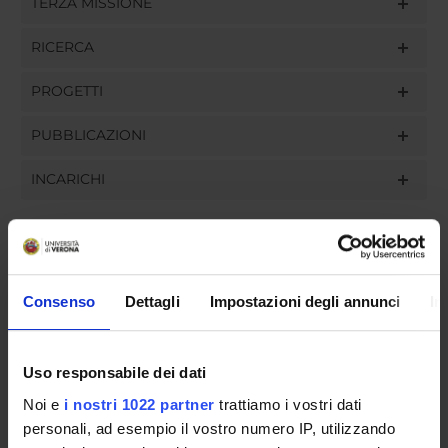
TERZA MISSIONE
RICERCA
PROGETTI
PUBBLICAZIONI
INCARICHI
ORGANIZZAZIONE
Consenso
Dettagli
Impostazioni degli annunci
In
GOVERNANCE
Uso responsabile dei dati
COMMISSIONI
Noi e
i nostri 1022 partner
trattiamo i vostri dati
UFFICI E STRUTTURE DI SERVIZIO
personali, ad esempio il vostro numero IP, utilizzando