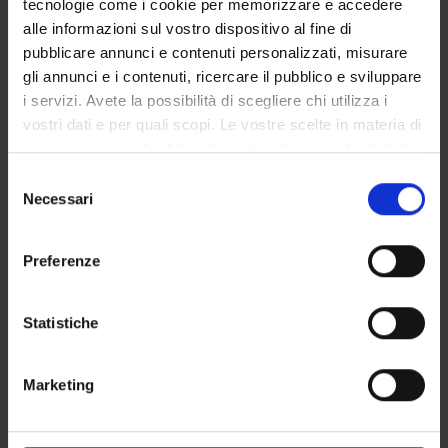
tecnologie come i cookie per memorizzare e accedere
SERVIZI DI SEGRETERIA STUDENTI
alle informazioni sul vostro dispositivo al fine di
pubblicare annunci e contenuti personalizzati, misurare
STRUTTURE DEL DIPARTIMENTO
gli annunci e i contenuti, ricercare il pubblico e sviluppare
i servizi. Avete la possibilità di scegliere chi utilizza i
BIBLIOTECHE
vostri dati e per quali scopi. Le vostre scelte in materia di
privacy sono applicabili solo su questa proprietà digitale
CENTRI
in cui avete effettuato le vostre scelte. È possibile
Selezione
LABORATORI
modificare o revocare il proprio consenso in qualsiasi
Necessari
del
momento dalla Dichiarazione sui cookie o facendo clic
consenso
SPIN OFF E AZIENDE
sull'icona di attivazione della privacy.
Preferenze
Contatti
Con il tuo consenso, vorremmo anche:
raccogliere informazioni sulla tua posizione
Persone
Statistiche
geografica, con un'approssimazione di qualche
Luoghi
metro,
Calendario
Marketing
Identificare il tuo dispositivo, scansionandolo
attivamente alla ricerca di caratteristiche specifiche
(impronte digitali).