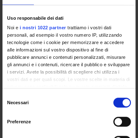
Calendario didattico
Orario lezioni
Uso responsabile dei dati
Piani didattici
Calendario esami
Noi e
i nostri 1022 partner
trattiamo i vostri dati
Bacheca avvisi
personali, ad esempio il vostro numero IP, utilizzando
tecnologie come i cookie per memorizzare e accedere
Proposte tesi e stage
alle informazioni sul vostro dispositivo al fine di
Organi collegiali e di governo
pubblicare annunci e contenuti personalizzati, misurare
Docenti
gli annunci e i contenuti, ricercare il pubblico e sviluppare
i servizi. Avete la possibilità di scegliere chi utilizza i
OFFERTA FORMATIVA
vostri dati e per quali scopi. Le vostre scelte in materia di
privacy sono applicabili solo su questa proprietà digitale
CORSI DI STUDIO
in cui avete effettuato le vostre scelte. È possibile
Selezione
modificare o revocare il proprio consenso in qualsiasi
Necessari
del
DOTTORATI, MASTER E FORMAZIONE SUPERIORE
momento dalla Dichiarazione sui cookie o facendo clic
consenso
sull'icona di attivazione della privacy.
Contatti
Preferenze
Persone
Con il tuo consenso, vorremmo anche: