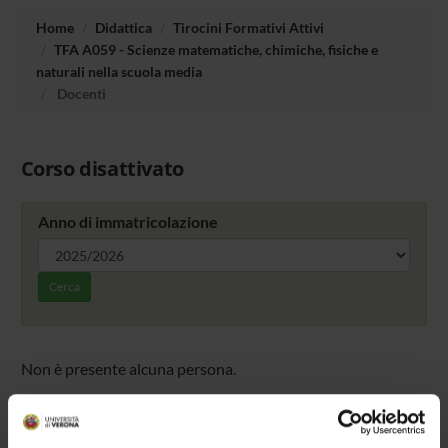
Home
Didattica
Tirocini Formativi Attivi
TFA A059 - Scienze matematiche, chimiche, fisiche e
naturali nella scuola media
Docenti
Corso disattivato
Anno di immatricolazione
Cerca
Non è presente alcuna persona.