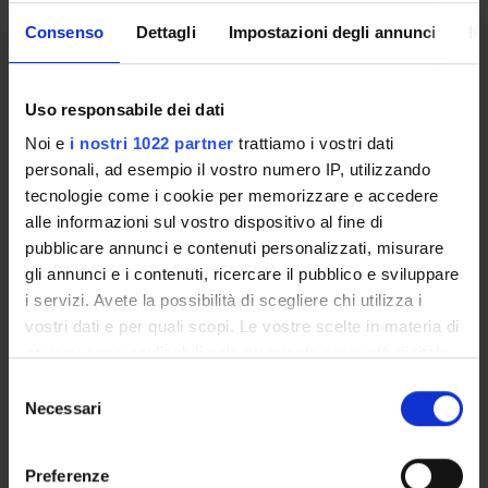
Presentazione
Consenso
Dettagli
Impostazioni degli annunci
In
Come iscriversi
Insegnamenti
Calendario didattico
Uso responsabile dei dati
Orario lezioni
Noi e
i nostri 1022 partner
trattiamo i vostri dati
Piani didattici
personali, ad esempio il vostro numero IP, utilizzando
Calendario esami
tecnologie come i cookie per memorizzare e accedere
Bacheca avvisi
alle informazioni sul vostro dispositivo al fine di
Proposte tesi e stage
pubblicare annunci e contenuti personalizzati, misurare
Organi collegiali e di governo
gli annunci e i contenuti, ricercare il pubblico e sviluppare
i servizi. Avete la possibilità di scegliere chi utilizza i
Docenti
vostri dati e per quali scopi. Le vostre scelte in materia di
privacy sono applicabili solo su questa proprietà digitale
OFFERTA FORMATIVA
in cui avete effettuato le vostre scelte. È possibile
Selezione
modificare o revocare il proprio consenso in qualsiasi
Necessari
del
CORSI DI STUDIO
momento dalla Dichiarazione sui cookie o facendo clic
consenso
sull'icona di attivazione della privacy.
DOTTORATI, MASTER E FORMAZIONE SUPERIORE
Preferenze