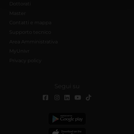
con altre informazioni che hai fornito loro o che hanno
Dottorati
raccolto dal tuo utilizzo dei loro servizi.
Master
Contatti e mappa
Supporto tecnico
Area Amministrativa
MyUnivr
Privacy policy
Segui su