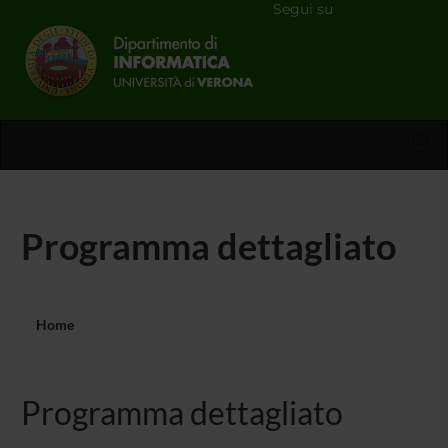
Segui su
Tog
nav
Programma dettagliato
Home
Programma dettagliato