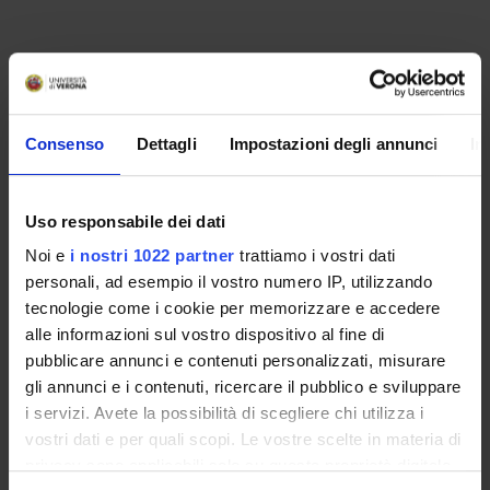
Consenso
Dettagli
Impostazioni degli annunci
In
Uso responsabile dei dati
Noi e
i nostri 1022 partner
trattiamo i vostri dati
personali, ad esempio il vostro numero IP, utilizzando
Contatti
tecnologie come i cookie per memorizzare e accedere
Persone
alle informazioni sul vostro dispositivo al fine di
Luoghi
pubblicare annunci e contenuti personalizzati, misurare
gli annunci e i contenuti, ricercare il pubblico e sviluppare
Calendario
i servizi. Avete la possibilità di scegliere chi utilizza i
vostri dati e per quali scopi. Le vostre scelte in materia di
privacy sono applicabili solo su questa proprietà digitale