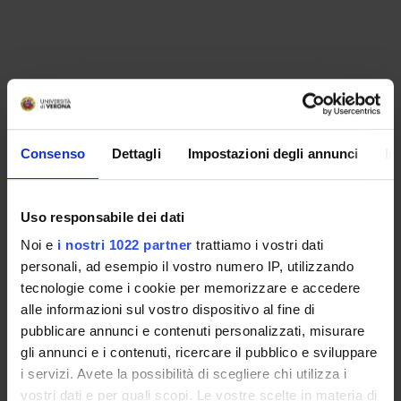
Consenso
Dettagli
Impostazioni degli annunci
In
Uso responsabile dei dati
Noi e
i nostri 1022 partner
trattiamo i vostri dati
personali, ad esempio il vostro numero IP, utilizzando
tecnologie come i cookie per memorizzare e accedere
alle informazioni sul vostro dispositivo al fine di
ORGANIZZAZIONE
pubblicare annunci e contenuti personalizzati, misurare
GOVERNANCE
gli annunci e i contenuti, ricercare il pubblico e sviluppare
i servizi. Avete la possibilità di scegliere chi utilizza i
COMMISSIONI
vostri dati e per quali scopi. Le vostre scelte in materia di