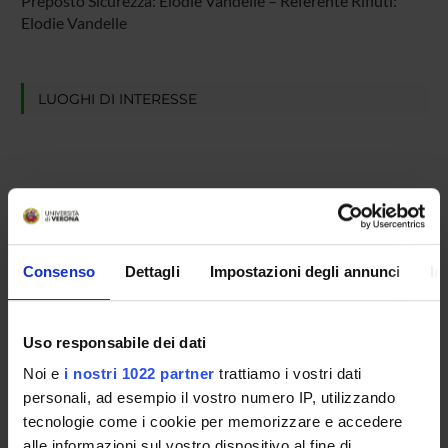
Preposto Sicurezza: Elodie Vandelle – Referente Rifiuti:
Elodie Vandelle
LUOGHI DI INTERESSE
Consenso
Dettagli
Impostazioni degli annunci
In
Uso responsabile dei dati
Noi e
i nostri 1022 partner
trattiamo i vostri dati
personali, ad esempio il vostro numero IP, utilizzando
tecnologie come i cookie per memorizzare e accedere
alle informazioni sul vostro dispositivo al fine di