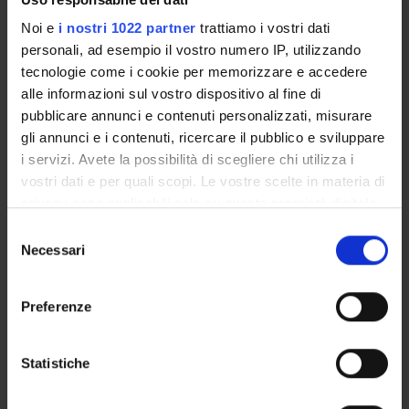
Noi e
i nostri 1022 partner
trattiamo i vostri dati
COLLABORAZIONE A TEMPO PARZIALE - 150 
personali, ad esempio il vostro numero IP, utilizzando
ORE
tecnologie come i cookie per memorizzare e accedere
alle informazioni sul vostro dispositivo al fine di
pubblicare annunci e contenuti personalizzati, misurare
ATTESTAZIONE PER IL DATORE DI LAVORO
gli annunci e i contenuti, ricercare il pubblico e sviluppare
i servizi. Avete la possibilità di scegliere chi utilizza i
vostri dati e per quali scopi. Le vostre scelte in materia di
privacy sono applicabili solo su questa proprietà digitale
in cui avete effettuato le vostre scelte. È possibile
Selezione
modificare o revocare il proprio consenso in qualsiasi
Necessari
del
momento dalla Dichiarazione sui cookie o facendo clic
consenso
Contatti
sull'icona di attivazione della privacy.
Preferenze
Persone
Con il tuo consenso, vorremmo anche:
Luoghi
raccogliere informazioni sulla tua posizione
Statistiche
Calendario
geografica, con un'approssimazione di qualche
metro,